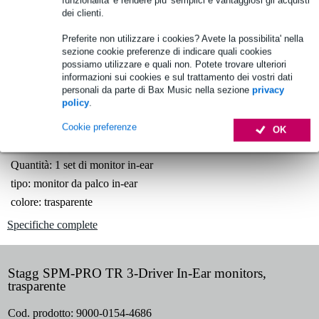
Oltre 48.000 articoli disponibili
dei clienti.
1.250 marchi leader
Preferite non utilizzare i cookies? Avete la possibilita' nella
sezione cookie preferenze di indicare quali cookies
possiamo utilizzare e quali non. Potete trovare ulteriori
Scegli adesso i 2 anni di garanzia aggiuntiva e molti altri
informazioni sui cookies e sul trattamento dei vostri dati
vantaggi!
personali da parte di Bax Music nella sezione
privacy
policy
.
5,30 € di premio
Cookie preferenze
OK
Informazioni sul prodotto
Quantità: 1 set di monitor in-ear
tipo: monitor da palco in-ear
colore: trasparente
Specifiche complete
Stagg SPM-PRO TR 3-Driver In-Ear monitors,
trasparente
Cod. prodotto:
9000-0154-4686