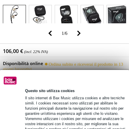
1
/
6
106,00 €
(incl. 22% IVA)
Disponibilità online
Ordina subito e riceverai il prodotto in 13
giorni lavorativi
🔥HOT & NEW
Questo sito utilizza cookies
Il sito internet di Bax Music utilizza cookies e altre tecniche
Aggiungi al carrello
simili. I cookies necessari sono utilizzati per abilitare le
funzioni principali durante la navigazione sul nostro sito per
garantire un'ottima esperienza agli utenti che lo visitano.
Vorremmo utilizzare i cookies per misurare ed analizzare le
Consegna gratuita
vostre interazioni con il nostro sito, per migliorare la sua
funzionalita' e rendere piu' semplici e vantaggiosi gli acquisti