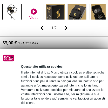
Video
1
/
7
53,00 €
(incl. 22% IVA)
Disponibilità online
In stock presso il fornitore
Ancora 68 articoli in magazzino presso il fornitore
Questo sito utilizza cookies
🔥HOT & NEW
Il sito internet di Bax Music utilizza cookies e altre tecniche
simili. I cookies necessari sono utilizzati per abilitare le
funzioni principali durante la navigazione sul nostro sito per
garantire un'ottima esperienza agli utenti che lo visitano.
Aggiungi al carrello
Vorremmo utilizzare i cookies per misurare ed analizzare le
vostre interazioni con il nostro sito, per migliorare la sua
funzionalita' e rendere piu' semplici e vantaggiosi gli acquisti
dei clienti.
Ordine prima di 16:00 = in circa 9 giorni lavorativi a domicilio