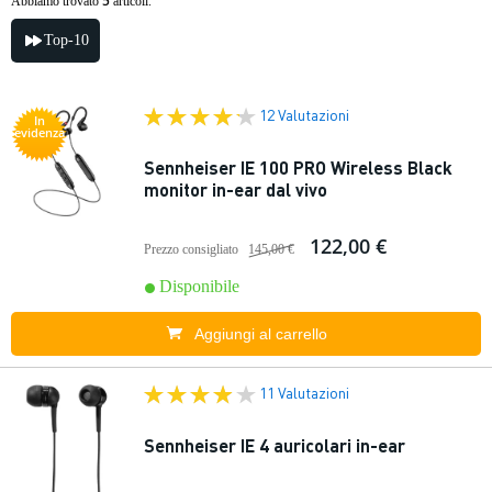
5
Abbiamo trovato
articoli.
Top-10
12 Valutazioni
In
evidenza
Sennheiser IE 100 PRO Wireless Black
monitor in-ear dal vivo
122,00 €
Prezzo consigliato
145,00 €
Disponibile
Aggiungi al carrello
11 Valutazioni
Sennheiser IE 4 auricolari in-ear