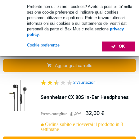
Preferite non utilizzare i cookies? Avete la possibilita' nella
sezione cookie preferenze di indicare quali cookies
Sennheiser Accentum True Wireless
possiamo utilizzare e quali non. Potete trovare ulteriori
White Earplugs
informazioni sui cookies e sul trattamento dei vostri dati
personali da parte di Bax Music nella sezione
privacy
204,00 €
policy
.
Cookie preferenze
OK
Ordina subito e riceverai il prodotto in 7 giorni
lavorativi
Aggiungi al carrello
2 Valutazioni
Sennheiser CX 80S In-Ear Headphones
32,00 €
Prezzo consigliato
41,00 €
Ordina subito e riceverai il prodotto in 3
settimane