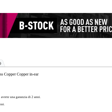
)
ss Copper Copper in-ear
 avrete una garanzia di 2 anni.
nni.