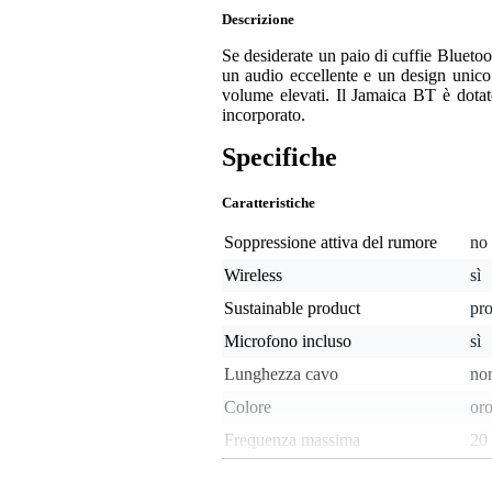
Descrizione
Se desiderate un paio di cuffie Blueto
un audio eccellente e un design unico
volume elevati. Il Jamaica BT è dotat
incorporato.
Specifiche
Caratteristiche
Soppressione attiva del rumore
no
Wireless
sì
Sustainable product
pro
Microfono incluso
sì
Lunghezza cavo
non
Colore
oro
Frequenza massima
20
Frequenza minima
20