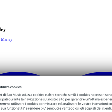
 earphones are connected to each other
ley
0 gr
f Marley
0 x 15,0 x 3,0 cm
BT
utilizza cookies
net di Bax Music utilizza cookies e altre tecniche simili. I cookies necessari sono 
0 kHz
ncipali durante la navigazione sul nostro sito per garantire un'ottima esperien
)
remmo utilizzare i cookies per misurare ed analizzare le vostre interazioni con
ica
 sua funzionalita' e rendere piu' semplici e vantaggiosi gli acquisti dei clienti.