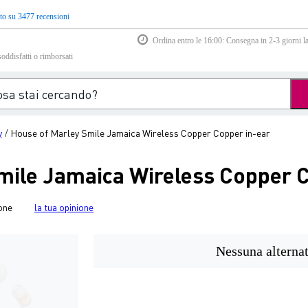
to su 3477 recensioni
Ordina entro le 16:00: Consegna in 2-3 giorni la
soddisfatti o rimborsati
y
House of Marley Smile Jamaica Wireless Copper Copper in-ear
/
mile Jamaica Wireless Copper 
one
la tua opinione
Nessuna alternat