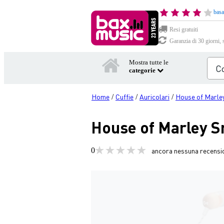
basa
Resi gratuiti
Garanzia di 30 giorni, 
Mostra tutte le
categorie
Home
Cuffie
Auricolari
House of Marle
/
/
/
House of Marley S
0
ancora nessuna recensi