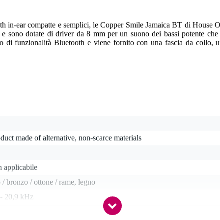
oth in-ear compatte e semplici, le Copper Smile Jamaica BT di House Of
 e sono dotate di driver da 8 mm per un suono dei bassi potente che 
o di funzionalità Bluetooth e viene fornito con una fascia da collo, 
duct made of alternative, non-scarce materials
 applicabile
 / bronzo / ottone / rame, legno
 - 20,9 kHz
 - 21 Hz