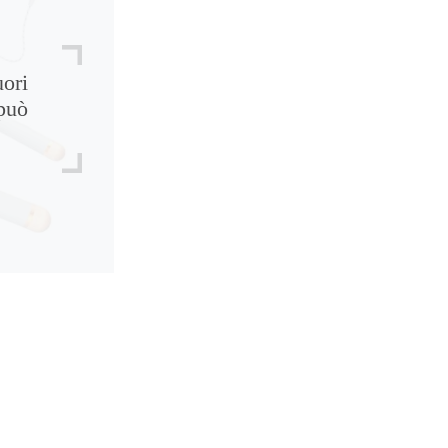
uori
può