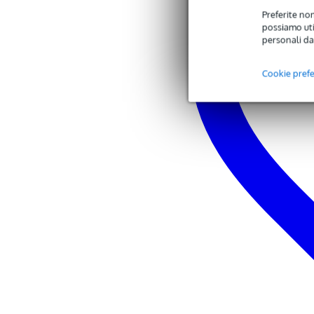
dimensioni: 20,3 x 15,3 x 3,5 c
Preferite non
peso: 89 g
possiamo util
personali da
Cookie pref