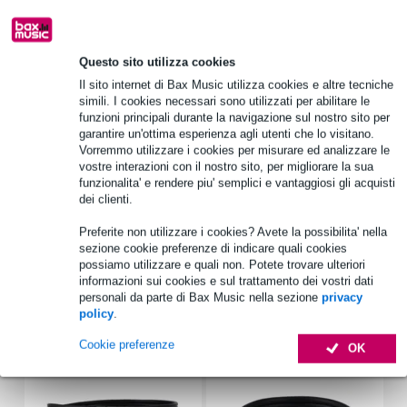
1.250 marchi leader
Questo sito utilizza cookies
Scegli adesso i 2 anni di garanzia aggiuntiva e molti altri
Il sito internet di Bax Music utilizza cookies e altre tecniche
vantaggi!
simili. I cookies necessari sono utilizzati per abilitare le
131,45 € di premio
funzioni principali durante la navigazione sul nostro sito per
garantire un'ottima esperienza agli utenti che lo visitano.
Vorremmo utilizzare i cookies per misurare ed analizzare le
Informazioni sul prodotto
vostre interazioni con il nostro sito, per migliorare la sua
funzionalita' e rendere piu' semplici e vantaggiosi gli acquisti
Compressore IGS Audio V8
dei clienti.
attacco: 0,1 - 30 ms
Preferite non utilizzare i cookies? Avete la possibilita' nella
rilascio: 0,1 - 1,4 s, automatico
sezione cookie preferenze di indicare quali cookies
possiamo utilizzare e quali non. Potete trovare ulteriori
Specifiche complete
informazioni sui cookies e sul trattamento dei vostri dati
personali da parte di Bax Music nella sezione
privacy
policy
.
Accessori (24)
Cookie preferenze
OK