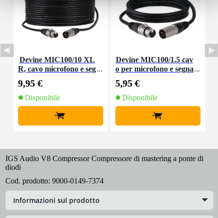
Devine MIC100/10 XL
Devine MIC100/1.5 cav
R, cavo microfono e seg
o per microfono e segna
nale, 10 m
le XLR 1,5 m
9,95 €
5,95 €
8
Disponibile
Disponibile
+
+
IGS Audio V8 Compressor Compressore di mastering a ponte di
diodi
Cod. prodotto:
9000-0149-7374
Informazioni sul prodotto