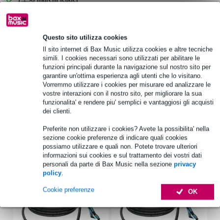
Scegli adesso i 2 anni di garanzia aggiuntiva e molti altri
Questo sito utilizza cookies
vantaggi!
Il sito internet di Bax Music utilizza cookies e altre tecniche
87,05 € di premio
simili. I cookies necessari sono utilizzati per abilitare le
funzioni principali durante la navigazione sul nostro sito per
garantire un'ottima esperienza agli utenti che lo visitano.
Informazioni sul prodotto
Vorremmo utilizzare i cookies per misurare ed analizzare le
vostre interazioni con il nostro sito, per migliorare la sua
compressore tratto dal famoso mixer Paragon P40
funzionalita' e rendere piu' semplici e vantaggiosi gli acquisti
attacco e rilascio automatici
dei clienti.
Specifiche complete
Preferite non utilizzare i cookies? Avete la possibilita' nella
sezione cookie preferenze di indicare quali cookies
possiamo utilizzare e quali non. Potete trovare ulteriori
Accessori (6)
informazioni sui cookies e sul trattamento dei vostri dati
personali da parte di Bax Music nella sezione
privacy
policy
.
Cookie preferenze
OK