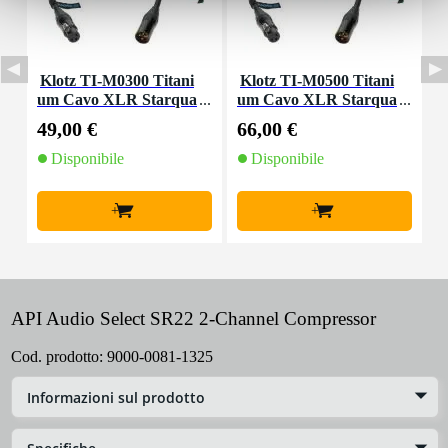
Klotz TI-M0300 Titani
Klotz TI-M0500 Titani
K
um Cavo XLR Starqua
um Cavo XLR Starqua
d da 3 metri
d 5 metri
49,00 €
66,00 €
3
Disponibile
Disponibile
+
+
API Audio Select SR22 2-Channel Compressor
Cod. prodotto:
9000-0081-1325
Informazioni sul prodotto