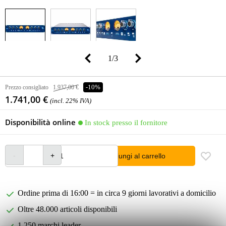
1
/
3
Prezzo consigliato
1.937,00 €
-10%
1.741,00 €
(incl. 22% IVA)
Disponibilità online
In stock presso il fornitore
Aggiungi al carrello
Ordine prima di 16:00 = in circa 9 giorni lavorativi a domicilio
Oltre 48.000 articoli disponibili
1.250 marchi leader