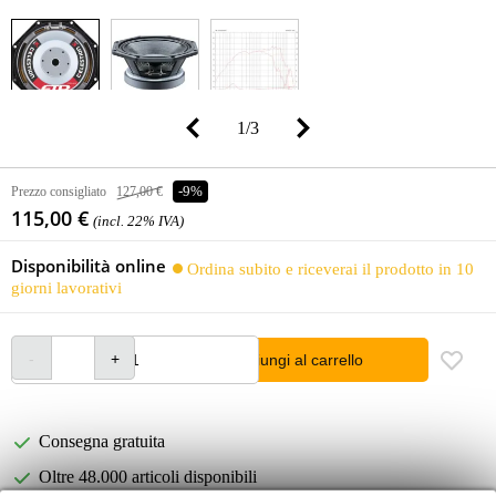
1
/
3
Prezzo consigliato
127,00 €
-9%
115,00 €
(incl. 22% IVA)
Disponibilità online
Ordina subito e riceverai il prodotto in 10
giorni lavorativi
Aggiungi al carrello
Consegna gratuita
Oltre 48.000 articoli disponibili