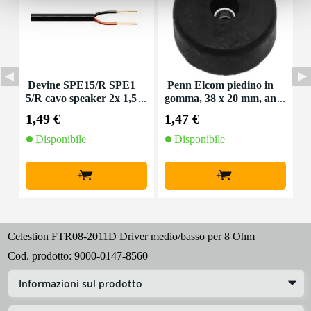
Devine SPE15/R SPE1
Penn Elcom piedino in
P
5/R cavo speaker 2x 1,5
gomma, 38 x 20 mm, an
o
mm2 per metro
ello in acciaio
1,49 €
1,47 €
1
Disponibile
Disponibile
+
+
Celestion FTR08-2011D Driver medio/basso per 8 Ohm
Cod. prodotto:
9000-0147-8560
Informazioni sul prodotto