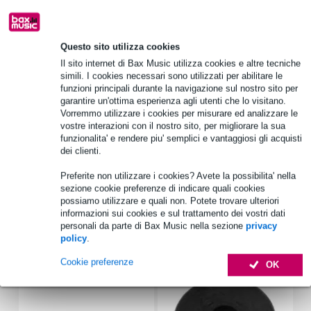
1.250 marchi leader
Questo sito utilizza cookies
Scegli adesso i 2 anni di garanzia aggiuntiva e molti altri
Il sito internet di Bax Music utilizza cookies e altre tecniche
vantaggi!
simili. I cookies necessari sono utilizzati per abilitare le
5,75 € di premio
funzioni principali durante la navigazione sul nostro sito per
garantire un'ottima esperienza agli utenti che lo visitano.
Vorremmo utilizzare i cookies per misurare ed analizzare le
Informazioni sul prodotto
vostre interazioni con il nostro sito, per migliorare la sua
funzionalita' e rendere piu' semplici e vantaggiosi gli acquisti
diametro nominale: 200 mm (8 pollici)
dei clienti.
potenza: 200W (continua), 400W (massima)
Preferite non utilizzare i cookies? Avete la possibilita' nella
sensibilità: 93 dB
sezione cookie preferenze di indicare quali cookies
possiamo utilizzare e quali non. Potete trovare ulteriori
Specifiche complete
informazioni sui cookies e sul trattamento dei vostri dati
personali da parte di Bax Music nella sezione
privacy
policy
.
Accessori (6)
Cookie preferenze
OK