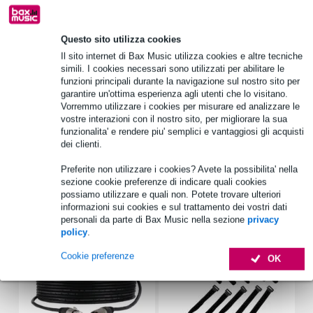
1.250 marchi leader
Questo sito utilizza cookies
Il sito internet di Bax Music utilizza cookies e altre tecniche
Informazioni sul prodotto
simili. I cookies necessari sono utilizzati per abilitare le
funzioni principali durante la navigazione sul nostro sito per
nome prodotto: Visaton W 200 - 4 Ohm
garantire un'ottima esperienza agli utenti che lo visitano.
tipo: woofer (20 cm / 8")
Vorremmo utilizzare i cookies per misurare ed analizzare le
vostre interazioni con il nostro sito, per migliorare la sua
applicazione: semplici altoparlanti a 2 vie, sistemi a ripiano
funzionalita' e rendere piu' semplici e vantaggiosi gli acquisti
posteriore per auto (hat shelf)
dei clienti.
Specifiche complete
Preferite non utilizzare i cookies? Avete la possibilita' nella
sezione cookie preferenze di indicare quali cookies
possiamo utilizzare e quali non. Potete trovare ulteriori
Accessori (7)
informazioni sui cookies e sul trattamento dei vostri dati
personali da parte di Bax Music nella sezione
privacy
policy
.
Cookie preferenze
OK