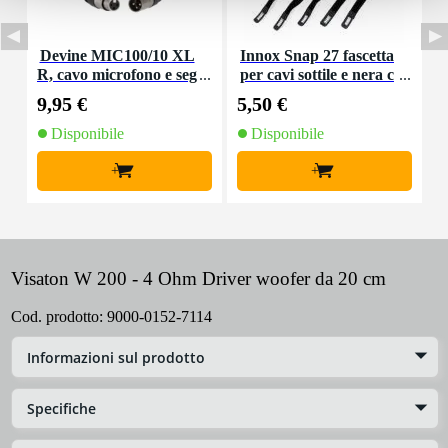
Devine MIC100/10 XL
Innox Snap 27 fascetta
R, cavo microfono e seg
per cavi sottile e nera c
K
nale, 10 m
on chiusure a strappo
9,95 €
5,50 €
9
(10 pezzi)
Disponibile
Disponibile
+
+
Visaton W 200 - 4 Ohm Driver woofer da 20 cm
Cod. prodotto:
9000-0152-7114
Informazioni sul prodotto
Specifiche