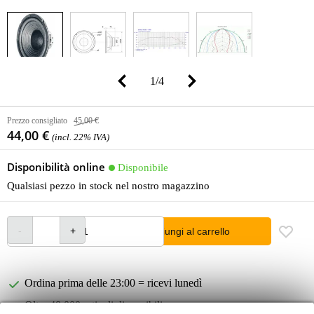
1
/
4
Prezzo consigliato
45,00 €
44,00 €
(incl. 22% IVA)
Disponibilità online
Disponibile
Qualsiasi pezzo in stock nel nostro magazzino
Aggiungi al carrello
Ordina prima delle 23:00 = ricevi lunedì
Oltre 48.000 articoli disponibili