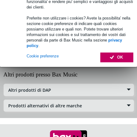
funzionalita' e rendere piu' semplici e vantaggiosi gli acquisti
I e 12
dei clienti.
Cod. prodotto:
OND-SPUNIW016
Preferite non utilizzare i cookies? Avete la possibilita' nella
sezione cookie preferenze di indicare quali cookies
Informazioni sul prodotto
possiamo utilizzare e quali non. Potete trovare ulteriori
informazioni sui cookies e sul trattamento dei vostri dati
personali da parte di Bax Music nella sezione
privacy
Specifiche
policy
.
Cookie preferenze
OK
Recensioni (0)
Altri prodotti presso Bax Music
Altri prodotti di DAP
Prodotti alternativi di altre marche