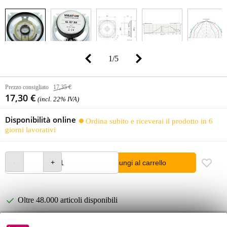
1
/
5
Prezzo consigliato
17,35 €
17,30 €
(incl. 22% IVA)
Disponibilità online
Ordina subito e riceverai il prodotto in 6
giorni lavorativi
Aggiungi al carrello
Oltre 48.000 articoli disponibili
1.250 marchi leader