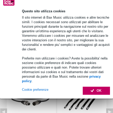
Questo sito utilizza cookies
Informazioni sul prodotto
Il sito internet di Bax Music utilizza cookies e altre tecniche
Quantità: 1
simili. I cookies necessari sono utilizzati per abilitare le
funzioni principali durante la navigazione sul nostro sito per
Inclusi nella fornitura: 1x Visaton SL 87 XA - Altoparlante a
garantire un'ottima esperienza agli utenti che lo visitano.
gamma completa impermeabile da 8 Ohm
Vorremmo utilizzare i cookies per misurare ed analizzare le
numero di registrazione WEEE: DE 79837685
vostre interazioni con il nostro sito, per migliorare la sua
funzionalita' e rendere piu' semplici e vantaggiosi gli acquisti
Specifiche complete
dei clienti.
Preferite non utilizzare i cookies? Avete la possibilita' nella
Accessori (7)
sezione cookie preferenze di indicare quali cookies
possiamo utilizzare e quali non. Potete trovare ulteriori
informazioni sui cookies e sul trattamento dei vostri dati
personali da parte di Bax Music nella sezione
privacy
policy
.
Cookie preferenze
OK