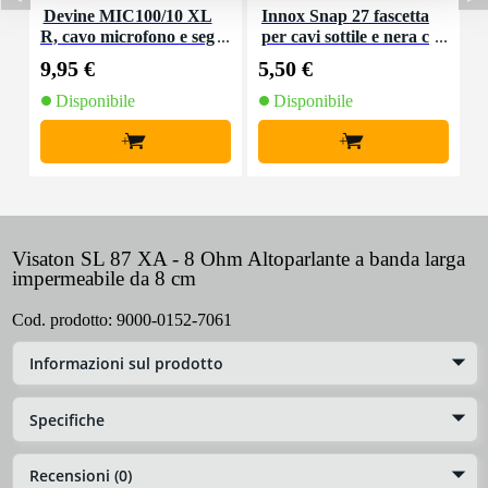
Devine MIC100/10 XL
Innox Snap 27 fascetta
R, cavo microfono e seg
per cavi sottile e nera c
K
nale, 10 m
on chiusure a strappo
9,95 €
5,50 €
9
(10 pezzi)
Disponibile
Disponibile
+
+
Visaton SL 87 XA - 8 Ohm Altoparlante a banda larga
impermeabile da 8 cm
Cod. prodotto:
9000-0152-7061
Informazioni sul prodotto
Specifiche
Recensioni (0)