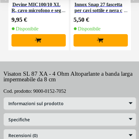
Devine MIC100/10 XL
Innox Snap 27 fascetta
R, cavo microfono e seg
per cavi sottile e nera c
K
nale, 10 m
on chiusure a strappo
9,95 €
5,50 €
9
(10 pezzi)
Disponibile
Disponibile
+
+
Visaton SL 87 XA - 4 Ohm Altoparlante a banda larga
impermeabile da 8 cm
Cod. prodotto:
9000-0152-7052
Informazioni sul prodotto
Specifiche
Recensioni (0)