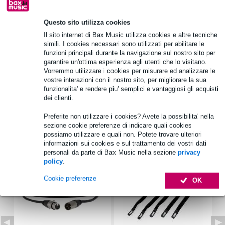
Questo sito utilizza cookies
Informazioni sul prodotto
Il sito internet di Bax Music utilizza cookies e altre tecniche
Quantità: 1
simili. I cookies necessari sono utilizzati per abilitare le
funzioni principali durante la navigazione sul nostro sito per
Fornito con: 1x Visaton SL 87 XA - Altoparlante a banda larga
garantire un'ottima esperienza agli utenti che lo visitano.
impermeabile da 4 Ohm
Vorremmo utilizzare i cookies per misurare ed analizzare le
numero di registrazione WEEE (n. reg. WEEE): DE 79837685
vostre interazioni con il nostro sito, per migliorare la sua
funzionalita' e rendere piu' semplici e vantaggiosi gli acquisti
Specifiche complete
dei clienti.
Preferite non utilizzare i cookies? Avete la possibilita' nella
Accessori (7)
sezione cookie preferenze di indicare quali cookies
possiamo utilizzare e quali non. Potete trovare ulteriori
informazioni sui cookies e sul trattamento dei vostri dati
personali da parte di Bax Music nella sezione
privacy
policy
.
Cookie preferenze
OK