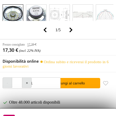
1
/
5
Prezzo consigliato
17,35 €
17,30 €
(incl. 22% IVA)
Disponibilità online
Ordina subito e riceverai il prodotto in 6
giorni lavorativi
Aggiungi al carrello
Oltre 48.000 articoli disponibili
1.250 marchi leader