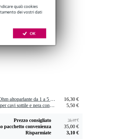
indicare quali cookies
ttamento dei vostri dati
Devine SPE25/10
cavo speaker 2x
OK
29,00 €
2,5 mm, 10 m
Aggiungi
Devine JACS/10
cavo segnale stereo
9,95 €
jack - jack 10 m
2 x Visaton SC 4.9 FL - 8 Ohm altoparlante da 1 a 5 pollici
16,30 €
Aggiungi
1 x Innox Snap 27 fascetta per cavi sottile e nera con chiusure a strappo (10 pezzi)
5,50 €
Prezzo consigliato
38,10 €
o pacchetto convenienza
35,00 €
Risparmiate
3,10 €