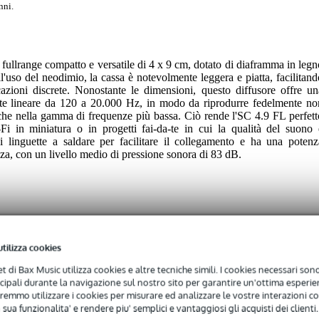
nni.
ullrange compatto e versatile di 4 x 9 cm, dotato di diaframma in legn
ll'uso del neodimio, la cassa è notevolmente leggera e piatta, facilitand
licazioni discrete. Nonostante le dimensioni, questo diffusore offre un
ente lineare da 120 a 20.000 Hz, in modo da riprodurre fedelmente no
nche nella gamma di frequenze più bassa. Ciò rende l'SC 4.9 FL perfett
Fi in miniatura o in progetti fai-da-te in cui la qualità del suono 
i linguette a saldare per facilitare il collegamento e ha una potenz
a, con un livello medio di pressione sonora di 83 dB.
utilizza cookies
 specified
net di Bax Music utilizza cookies e altre tecniche simili. I cookies necessari sono 
ncipali durante la navigazione sul nostro sito per garantire un'ottima esperien
al
remmo utilizzare i cookies per misurare ed analizzare le vostre interazioni con
 sua funzionalita' e rendere piu' semplici e vantaggiosi gli acquisti dei clienti.
0 - 149 Hz