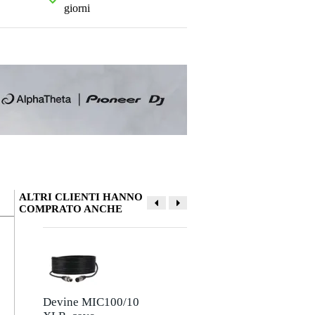
giorni
ALTRI CLIENTI HANNO
COMPRATO ANCHE
La tua opinione
Soprannome
Non ci sono ancora recensioni per questo prodotto.
Devine MIC100/10
Devine JACSM/5