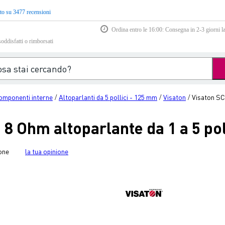
to su 3477 recensioni
Ordina entro le 16:00: Consegna in 2-3 giorni la
soddisfatti o rimborsati
omponenti interne
Altoparlanti da 5 pollici - 125 mm
Visaton
Visaton SC 
/
/
/
 8 Ohm altoparlante da 1 a 5 pol
one
la tua opinione