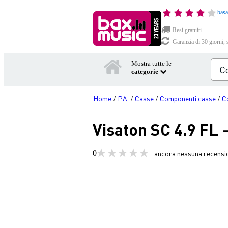
basa
Resi gratuiti
Garanzia di 30 giorni, 
Mostra tutte le
categorie
Home
P.A.
Casse
Componenti casse
C
/
/
/
/
Visaton SC 4.9 FL -
0
ancora nessuna recensi