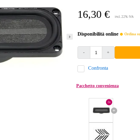
16,30 €
incl. 22% IVA
Disponibilità online
Ordina sub
-
+
Confronta
Pacchetto convenienza
2x
+