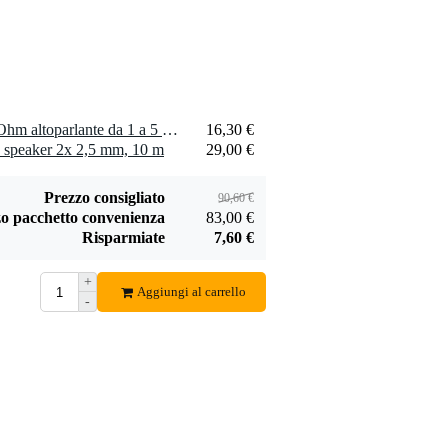
2 x Visaton SC 4.9 FL - 8 Ohm altoparlante da 1 a 5 pollici
16,30 €
 speaker 2x 2,5 mm, 10 m
29,00 €
Prezzo consigliato
90,60 €
o pacchetto convenienza
83,00 €
Risparmiate
7,60 €
+
Aggiungi al carrello
-