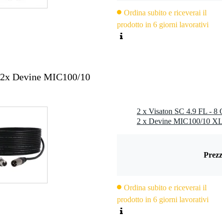
00 Hz
Ordina subito e riceverai il
prodotto in 6 giorni lavorativi
tello in plastica
 2 mm
+ 2x Devine MIC100/10
Prezz
Ordina subito e riceverai il
prodotto in 6 giorni lavorativi