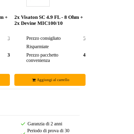
hm +
2x Visaton SC 4.9 FL - 8 Ohm +
2x Devine MIC100/10
38,10 €
Prezzo consigliato
52,50 €
3,10 €
Risparmiate
4,50 €
35,00 €
Prezzo pacchetto
48,00 €
convenienza
Aggiungi al carrello
Garanzia di 2 anni
Periodo di prova di 30