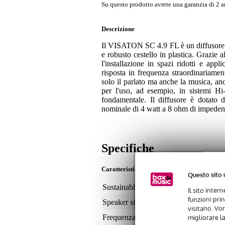
Su questo prodotto avrete una garanzia di 2 a
Descrizione
Il VISATON SC 4.9 FL è un diffusore f
e robusto cestello in plastica. Grazie a
l'installazione in spazi ridotti e app
risposta in frequenza straordinariam
solo il parlato ma anche la musica, a
per l'uso, ad esempio, in sistemi Hi-
fondamentale. Il diffusore è dotato d
nominale di 4 watt a 8 ohm di impedenz
Specifiche
Caratteristiche
Questo sito 
Sustainable product
not
Il sito inter
funzioni pri
Speaker size (inches)
ov
visitano. Vor
migliorare la
Frequenza minima
10