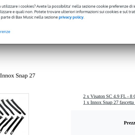
 - 20,9 kHz
 utilizzare i cookies? Avete la possibilita' nella sezione cookie preferenze di 
izzare e quali non. Potete trovare ulteriori informazioni sui cookies e sul tra
 49 watt
 parte di Bax Music nella sezione
privacy policy
.
 dB
erenze
ohm
1 kg
cm
odimio
 Innox Snap 27
gr
0 x 11,0 x 6,0 cm
m
Prezz
25,5 mm