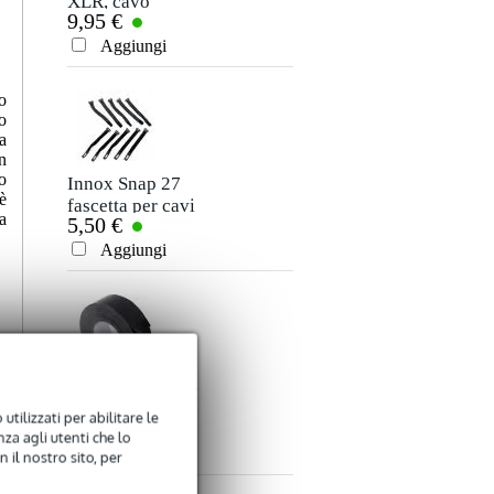
XLR, cavo
cavo stereo jack
9,95 €
7,50 €
microfono e
3,5 mm - jack 3,5
Valutazione
segnale, 10 m
mm, 5 m
Aggiungi
Aggiungi
Commento
o
o
a
n
o
Innox Snap 27
è
fascetta per cavi
a
5,50 €
sottile e nera con
chiusure a strappo
Aggiungi
Inviare
(10 pezzi)
Innox ETA GAF-
01-BK Nastro
utilizzati per abilitare le
9,50 €
Gaffa 50 mm x 50
za agli utenti che lo
m nero
Aggiungi
 il nostro sito, per