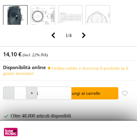
1
/
4
14,10 €
(incl. 22% IVA)
Disponibilità online
Ordina subito e riceverai il prodotto in 6
giorni lavorativi
Aggiungi al carrello
Oltre 48.000 articoli disponibili
1.250 marchi leader