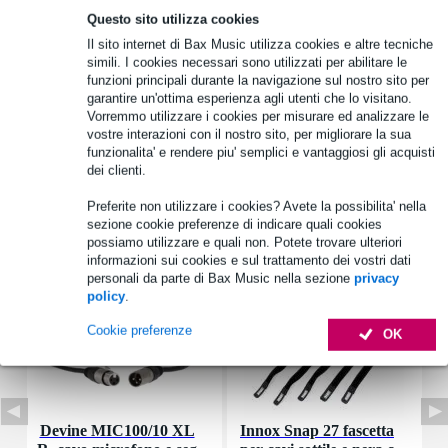
Questo sito utilizza cookies
Informazioni sul prodotto
Il sito internet di Bax Music utilizza cookies e altre tecniche
simili. I cookies necessari sono utilizzati per abilitare le
potenza efficace: 20 W
funzioni principali durante la navigazione sul nostro sito per
potenza di picco: 30 W
garantire un'ottima esperienza agli utenti che lo visitano.
Vorremmo utilizzare i cookies per misurare ed analizzare le
impedenza nominale: 8 ohm
vostre interazioni con il nostro sito, per migliorare la sua
funzionalita' e rendere piu' semplici e vantaggiosi gli acquisti
Specifiche complete
dei clienti.
Preferite non utilizzare i cookies? Avete la possibilita' nella
Accessori (7)
sezione cookie preferenze di indicare quali cookies
possiamo utilizzare e quali non. Potete trovare ulteriori
informazioni sui cookies e sul trattamento dei vostri dati
personali da parte di Bax Music nella sezione
privacy
policy
.
Cookie preferenze
OK
Devine MIC100/10 XL
Innox Snap 27 fascetta