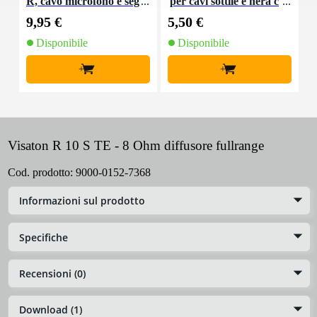
R, cavo microfono e seg
per cavi sottile e nera c
K
nale, 10 m
on chiusure a strappo
9,95 €
5,50 €
9
(10 pezzi)
Disponibile
Disponibile
+
+
Visaton R 10 S TE - 8 Ohm diffusore fullrange
Cod. prodotto:
9000-0152-7368
Informazioni sul prodotto
Specifiche
Recensioni (0)
Download (1)