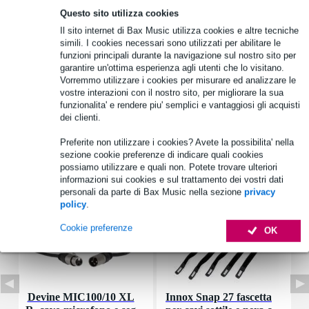
Questo sito utilizza cookies
Informazioni sul prodotto
Il sito internet di Bax Music utilizza cookies e altre tecniche
simili. I cookies necessari sono utilizzati per abilitare le
tipo di altoparlante: altoparlante fullrange
funzioni principali durante la navigazione sul nostro sito per
diametro nominale: 10 cm (4")
garantire un'ottima esperienza agli utenti che lo visitano.
Vorremmo utilizzare i cookies per misurare ed analizzare le
potenza efficace: 20 W
vostre interazioni con il nostro sito, per migliorare la sua
funzionalita' e rendere piu' semplici e vantaggiosi gli acquisti
Specifiche complete
dei clienti.
Preferite non utilizzare i cookies? Avete la possibilita' nella
Accessori (7)
sezione cookie preferenze di indicare quali cookies
possiamo utilizzare e quali non. Potete trovare ulteriori
informazioni sui cookies e sul trattamento dei vostri dati
personali da parte di Bax Music nella sezione
privacy
policy
.
Cookie preferenze
OK
Devine MIC100/10 XL
Innox Snap 27 fascetta