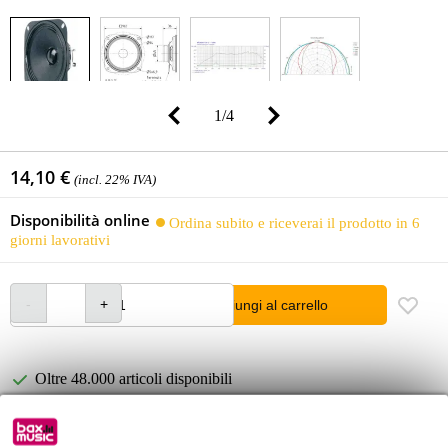
1
/
4
14,10 €
(incl. 22% IVA)
Disponibilità online
Ordina subito e riceverai il prodotto in 6
giorni lavorativi
Aggiungi al carrello
Oltre 48.000 articoli disponibili
1.250 marchi leader