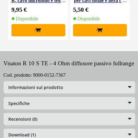
R, cavo microfono e seg
per cavi sottile e nera c
K
nale, 10 m
on chiusure a strappo
9,95 €
5,50 €
9
(10 pezzi)
Disponibile
Disponibile
+
+
Visaton R 10 S TE - 4 Ohm diffusore passivo fullrange
Cod. prodotto:
9000-0152-7367
Informazioni sul prodotto
Specifiche
Recensioni (0)
Download (1)