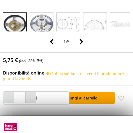
1
/
5
5,75 €
(incl. 22% IVA)
Disponibilità online
Ordina subito e riceverai il prodotto in 6
giorni lavorativi
Aggiungi al carrello
Oltre 48.000 articoli disponibili
1.250 marchi leader