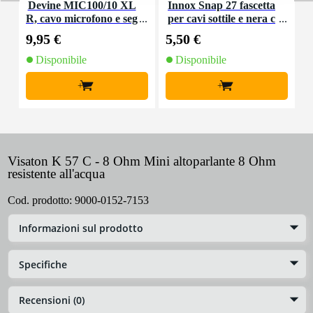
Devine MIC100/10 XL
Innox Snap 27 fascetta
R, cavo microfono e seg
per cavi sottile e nera c
K
nale, 10 m
on chiusure a strappo
9,95 €
5,50 €
9
(10 pezzi)
Disponibile
Disponibile
+
+
Visaton K 57 C - 8 Ohm Mini altoparlante 8 Ohm
resistente all'acqua
Cod. prodotto:
9000-0152-7153
Informazioni sul prodotto
Specifiche
Recensioni (0)