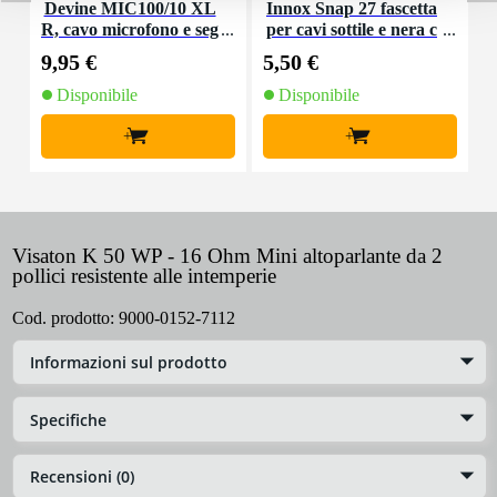
Devine MIC100/10 XL
Innox Snap 27 fascetta
R, cavo microfono e seg
per cavi sottile e nera c
K
nale, 10 m
on chiusure a strappo
9,95 €
5,50 €
9
(10 pezzi)
Disponibile
Disponibile
+
+
Visaton K 50 WP - 16 Ohm Mini altoparlante da 2
pollici resistente alle intemperie
Cod. prodotto:
9000-0152-7112
Informazioni sul prodotto
Specifiche
Recensioni (0)