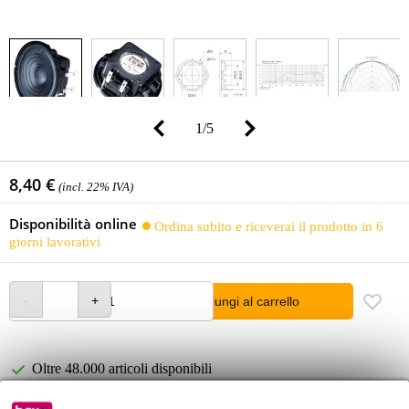
1
/
5
8,40 €
(incl. 22% IVA)
Disponibilità online
Ordina subito e riceverai il prodotto in 6
giorni lavorativi
Aggiungi al carrello
Oltre 48.000 articoli disponibili
1.250 marchi leader