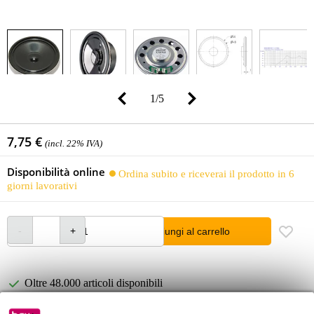
1
/
5
7,75 €
(incl. 22% IVA)
Disponibilità online
Ordina subito e riceverai il prodotto in 6
giorni lavorativi
Aggiungi al carrello
Oltre 48.000 articoli disponibili
1.250 marchi leader