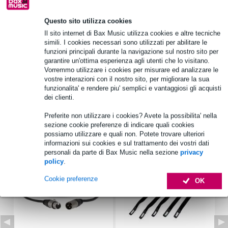
Questo sito utilizza cookies
Informazioni sul prodotto
Il sito internet di Bax Music utilizza cookies e altre tecniche
simili. I cookies necessari sono utilizzati per abilitare le
marca: Visaton
funzioni principali durante la navigazione sul nostro sito per
modello: K 50 FLS
garantire un'ottima esperienza agli utenti che lo visitano.
Vorremmo utilizzare i cookies per misurare ed analizzare le
tipo: altoparlante in miniatura (driver incorporato)
vostre interazioni con il nostro sito, per migliorare la sua
funzionalita' e rendere piu' semplici e vantaggiosi gli acquisti
Specifiche complete
dei clienti.
Preferite non utilizzare i cookies? Avete la possibilita' nella
Accessori (7)
sezione cookie preferenze di indicare quali cookies
possiamo utilizzare e quali non. Potete trovare ulteriori
informazioni sui cookies e sul trattamento dei vostri dati
personali da parte di Bax Music nella sezione
privacy
policy
.
Cookie preferenze
OK