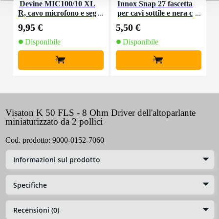
Devine MIC100/10 XL
Innox Snap 27 fascetta
R, cavo microfono e seg
per cavi sottile e nera c
K
nale, 10 m
on chiusure a strappo
9,95 €
5,50 €
9
(10 pezzi)
Disponibile
Disponibile
+
+
Visaton K 50 FLS - 8 Ohm Driver dell'altoparlante
miniaturizzato da 2 pollici
Cod. prodotto:
9000-0152-7060
Informazioni sul prodotto
Specifiche
Recensioni (0)