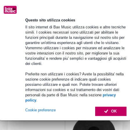
1.250 marchi leader
Questo sito utilizza cookies
Scegli adesso i 2 anni di garanzia aggiuntiva e molti altri
vantaggi!
Il sito internet di Bax Music utilizza cookies e altre tecniche
simili. I cookies necessari sono utilizzati per abilitare le
32,95 € di premio
funzioni principali durante la navigazione sul nostro sito per
garantire un'ottima esperienza agli utenti che lo visitano.
Vorremmo utilizzare i cookies per misurare ed analizzare le
Informazioni sul prodotto
vostre interazioni con il nostro sito, per migliorare la sua
funzionalita' e rendere piu' semplici e vantaggiosi gli acquisti
Capacità di carico continuo di 3600 W
dei clienti.
Sensibilità di 97 dB
Preferite non utilizzare i cookies? Avete la possibilita' nella
diametro della bobina mobile di 4,5 pollici
sezione cookie preferenze di indicare quali cookies
Specifiche complete
possiamo utilizzare e quali non. Potete trovare ulteriori
informazioni sui cookies e sul trattamento dei vostri dati
personali da parte di Bax Music nella sezione
privacy
Accessori (6)
policy
.
Cookie preferenze
OK