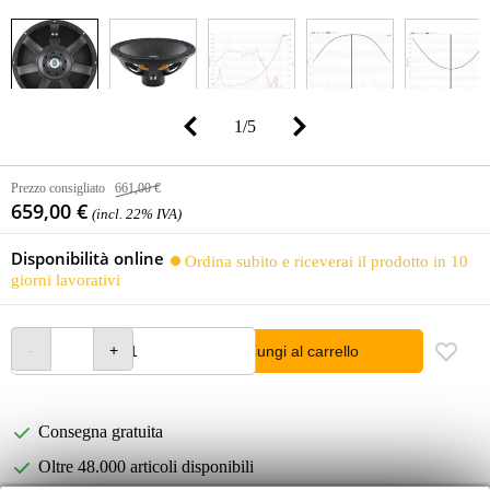
1
/
5
Prezzo consigliato
661,00 €
659,00 €
(incl. 22% IVA)
Disponibilità online
Ordina subito e riceverai il prodotto in 10
giorni lavorativi
Aggiungi al carrello
Consegna gratuita
Oltre 48.000 articoli disponibili