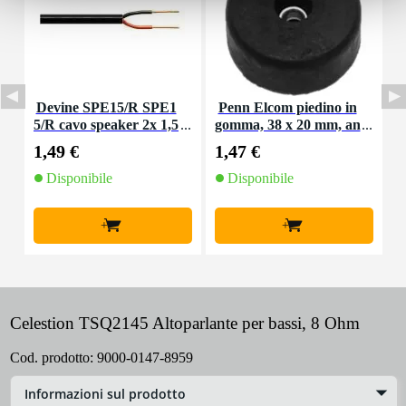
Devine SPE15/R SPE1
Penn Elcom piedino in
P
5/R cavo speaker 2x 1,5
gomma, 38 x 20 mm, an
o
mm2 per metro
ello in acciaio
1,49 €
1,47 €
1
Disponibile
Disponibile
+
+
Celestion TSQ2145 Altoparlante per bassi, 8 Ohm
Cod. prodotto:
9000-0147-8959
Informazioni sul prodotto