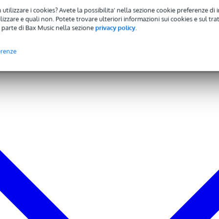
ile: 88,9 mm 3,5 pollici
 utilizzare i cookies? Avete la possibilita' nella sezione cookie preferenze di 
izzare e quali non. Potete trovare ulteriori informazioni sui cookies e sul tra
6 kg
 parte di Bax Music nella sezione
privacy policy
.
nto: 27 mm
m
erenze