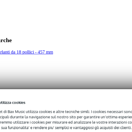
00 - 1249 watt
ofer
rite
arche
,0 kg
arlanti da 18 pollici - 457 mm
0 x 50,0 x 25,0 cm
utilizza cookies
W
net di Bax Music utilizza cookies e altre tecniche simili. I cookies necessari sono 
ici
ncipali durante la navigazione sul nostro sito per garantire un'ottima esperien
@ 1 m @ ZN
remmo utilizzare i cookies per misurare ed analizzare le vostre interazioni con
1000 Hz
 sua funzionalita' e rendere piu' semplici e vantaggiosi gli acquisti dei clienti.
ssa: 174 litri