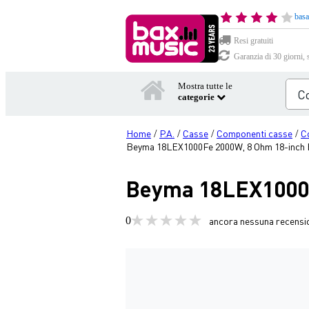
basa
Resi gratuiti
Garanzia di 30 giorni, 
Mostra tutte le
categorie
Home
P.A.
Casse
Componenti casse
C
/
/
/
/
Beyma 18LEX1000Fe 2000W, 8 Ohm 18-inch
Beyma 18LEX1000F
0
ancora nessuna recensi