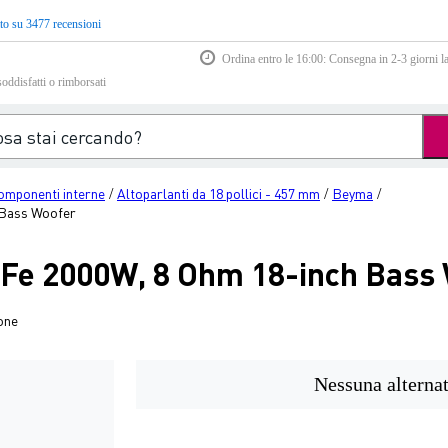
to su 3477 recensioni
Ordina entro le 16:00: Consegna in 2-3 giorni la
soddisfatti o rimborsati
omponenti interne
Altoparlanti da 18 pollici - 457 mm
Beyma
/
/
/
 Bass Woofer
e 2000W, 8 Ohm 18-inch Bass
one
Nessuna alternat