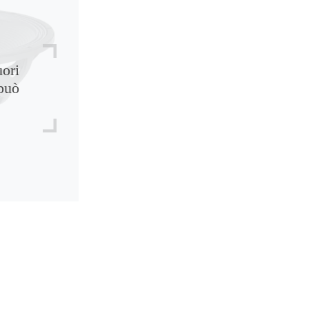
uori
può