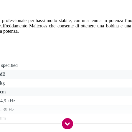
ofessionale per bassi molto stabile, con una tenuta in potenza fi
 raffreddamento Maltcross che consente di ottenere una bobina e una
la potenza.
 specified
 dB
 kg
 cm
 4,9 kHz
 - 39 Hz
ohm
 specificato