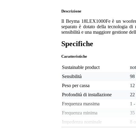
Descrizione
Il Beyma 18LEX1000Fe è un woofer pr
separato è dotato della tecnologia di
sensibilità e una maggiore gestione del
Specifiche
Caratteristiche
Sustainable product
not
Sensibilità
98
Peso per cassa
12
Profondità di installazione
22
Frequenza massima
1 -
Frequenza minima
35
Impedenza nominale
8 
Potenza di picco in watt
non