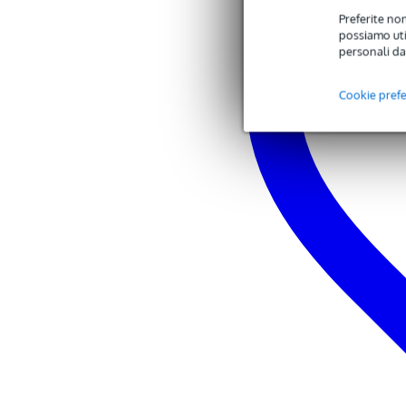
diametro della bobina mob
Preferite non
fattore BL: 23,8 N/A
possiamo util
massa in movimento: 0,19
personali da
lunghezza dell'avvolgime
altezza del traferro: 12 m
Danno X pp: 51 mm
Cookie pref
Thiele & Small:
Fs: 34 Hz
Re: 5,4 ohm
Qms: 7,3
Qes: 0,39
Qts: 0,38
Vas: 250 l
Cms: 111 µm/N
Rms: 5,7 kg/s
Efficienza: 2,4%
Sd: 0,1255 m²
Xmax: 11 mm
Vd: 1380 cm³
Le @1 kHz: 1,9 mH
costruzione:
magnete: ferrite
profondità: 22,4 cm
peso: 11,7 kg