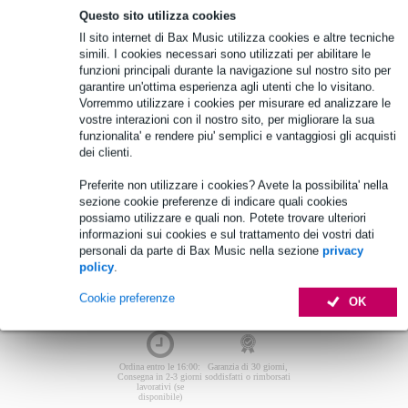
Beyma Altoparlanti da 18 pollici - 457
Questo sito utilizza cookies
mm
Il sito internet di Bax Music utilizza cookies e altre tecniche
simili. I cookies necessari sono utilizzati per abilitare le
Non sono stati trovati articoli.
funzioni principali durante la navigazione sul nostro sito per
garantire un'ottima esperienza agli utenti che lo visitano.
Top-10
Vorremmo utilizzare i cookies per misurare ed analizzare le
vostre interazioni con il nostro sito, per migliorare la sua
funzionalita' e rendere piu' semplici e vantaggiosi gli acquisti
dei clienti.
Non sono stati trovati articoli.
Preferite non utilizzare i cookies? Avete la possibilita' nella
sezione cookie preferenze di indicare quali cookies
possiamo utilizzare e quali non. Potete trovare ulteriori
informazioni sui cookies e sul trattamento dei vostri dati
personali da parte di Bax Music nella sezione
privacy
policy
.
Cookie preferenze
OK
Ordina entro le 16:00:
Garanzia di 30 giorni,
Consegna in 2-3 giorni
soddisfatti o rimborsati
lavorativi (se
disponibile)