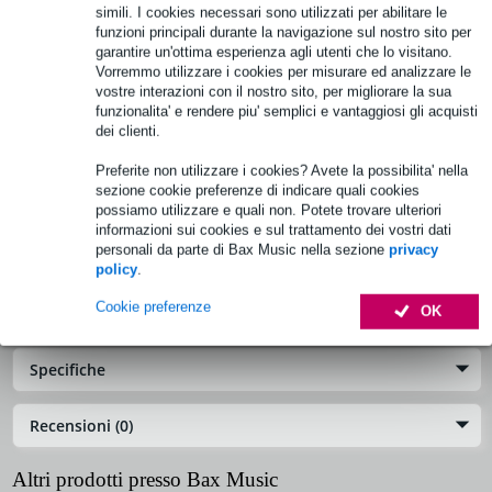
simili. I cookies necessari sono utilizzati per abilitare le
funzioni principali durante la navigazione sul nostro sito per
Specifiche complete
garantire un'ottima esperienza agli utenti che lo visitano.
Vorremmo utilizzare i cookies per misurare ed analizzare le
Vedi anche (3)
vostre interazioni con il nostro sito, per migliorare la sua
funzionalita' e rendere piu' semplici e vantaggiosi gli acquisti
dei clienti.
Preferite non utilizzare i cookies? Avete la possibilita' nella
sezione cookie preferenze di indicare quali cookies
possiamo utilizzare e quali non. Potete trovare ulteriori
Electro-Voice SMX2151 15-inch Woofer for TX1152
informazioni sui cookies e sul trattamento dei vostri dati
personali da parte di Bax Music nella sezione
privacy
Cod. prodotto:
SM-32-EVI-04244
policy
.
Cookie preferenze
OK
Informazioni sul prodotto
Specifiche
Recensioni (0)
Altri prodotti presso Bax Music