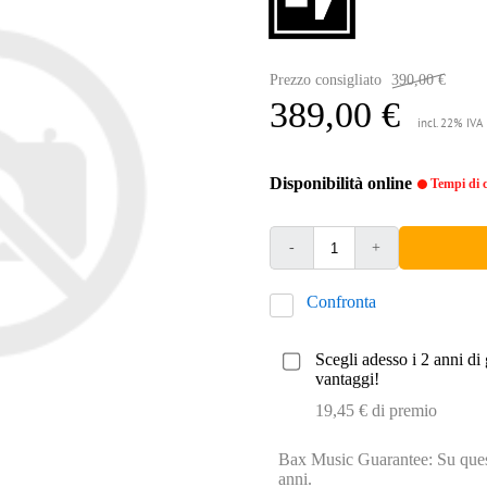
Prezzo consigliato
390,00 €
389,00 €
incl. 22% IVA
Disponibilità online
Tempi di c
-
+
Confronta
Scegli adesso i 2 anni di 
vantaggi!
19,45 € di premio
Bax Music Guarantee: Su quest
anni.