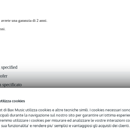
 avrete una garanzia di 2 anni.
nni.
 specified
ofer
 specificato
 specificato
utilizza cookies
 specified
net di Bax Music utilizza cookies e altre tecniche simili. I cookies necessari sono 
 specificato
ncipali durante la navigazione sul nostro sito per garantire un'ottima esperien
 specificato
remmo utilizzare i cookies per misurare ed analizzare le vostre interazioni con
 sua funzionalita' e rendere piu' semplici e vantaggiosi gli acquisti dei clienti.
 specificato