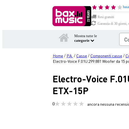
basa
Resi gratuiti
Garanzia di 30 giorni, 
Mostra tutte le
categorie
Home
P.A.
Casse
Componenti casse
C
/
/
/
/
Electro-Voice F.01U.299.881 Woofer da 15 p
Electro-Voice F.01
ETX-15P
0
ancora nessuna recensi