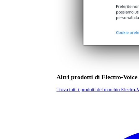
Preferite non
Tipo di magnete
non
possiamo util
Peso per cassa
non
personali da
Profondità di installazione
non
Cookie pref
Peso e dimensioni imballaggio incluso
Peso
29
(imballaggio incluso)
Dimensioni
63,
(imballaggio incluso)
Altri prodotti di Electro-Voice
Trova tutti i prodotti del marchio Electro-