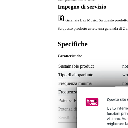
Impegno di servizio
Garanzia Bax Music
: Su questo prodotto
Su questo prodotto avrete una garanzia di 2 a
Specifiche
Caratteristiche
Sustainable product
not
Tipo di altoparlante
wo
Frequenza minima
non
Frequenza massima
non
Questo sito 
Potenza RMS
not
Il sito inter
Potenza di picco in watt
non
funzioni pri
Sensibilità
non
visitano. Vor
migliorare la
Impedenza nominale
non