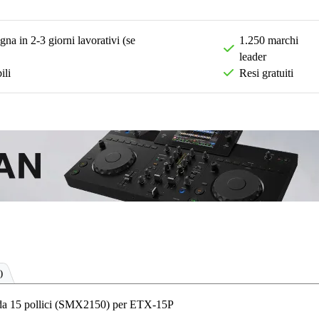
na in 2-3 giorni lavorativi (se
1.250 marchi
leader
ili
Resi gratuiti
)
da 15 pollici (SMX2150) per ETX-15P