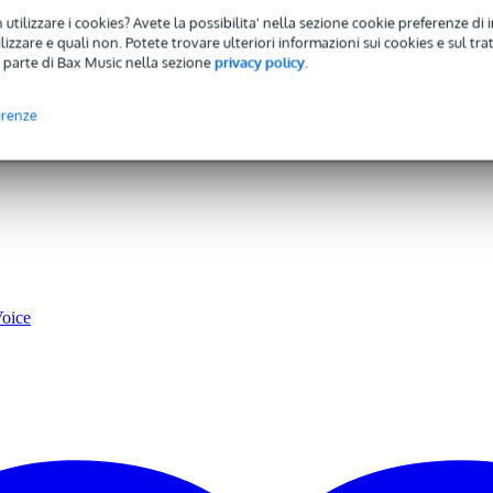
 utilizzare i cookies? Avete la possibilita' nella sezione cookie preferenze di 
 specificato
izzare e quali non. Potete trovare ulteriori informazioni sui cookies e sul tra
 specificato
 parte di Bax Music nella sezione
privacy policy
.
 specificato
erenze
,6 kg
0 x 58,0 x 50,0 cm
Voice