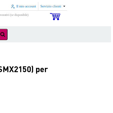
Il mio account
Servizio clienti
vorativi (se disponibile)
 (SMX2150) per