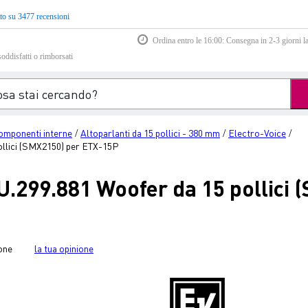
to su 3477 recensioni
Ordina entro le 16:00: Consegna in 2-3 giorni la
soddisfatti o rimborsati
omponenti interne
Altoparlanti da 15 pollici - 380 mm
Electro-Voice
/
/
/
ollici (SMX2150) per ETX-15P
U.299.881 Woofer da 15 pollici
one
la tua opinione