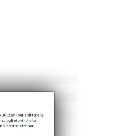
Soprannome
Non ci sono ancora recen
Valutazione
Commento
Inviare
utilizzati per abilitare le
za agli utenti che lo
 il nostro sito, per