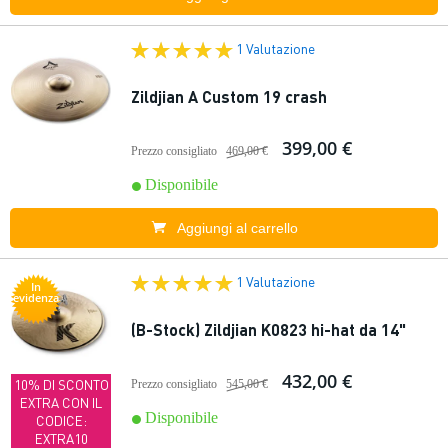
1 Valutazione
Zildjian A Custom 19 crash
399,00 €
Prezzo consigliato
469,00 €
Disponibile
Aggiungi al carrello
1 Valutazione
In
evidenza
(B-Stock) Zildjian K0823 hi-hat da 14"
432,00 €
10% DI SCONTO
Prezzo consigliato
545,00 €
EXTRA CON IL
Disponibile
CODICE:
EXTRA10