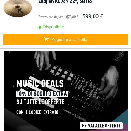
Zildjian K0967 22", piatto
599,00 €
Prezzo consigliato
670,00 €
Disponibile
Aggiungi al carrello