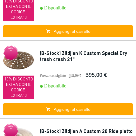
10% DI SCONTO
EXTRA CON IL
Disponibile
CODICE:
EXTRA10
Aggiungi al carrello
Offer
ta
(B-Stock) Zildjian K Custom Special Dry
trash crash 21"
395,00 €
Prezzo consigliato
498,00 €
10% DI SCONTO
EXTRA CON IL
Disponibile
CODICE:
EXTRA10
Aggiungi al carrello
Offer
ta
(B-Stock) Zildjian A Custom 20 Ride piatto