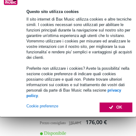
Questo sito utilizza cookies
4 Valutazioni
Il sito internet di Bax Music utilizza cookies e altre tecniche
simili. I cookies necessari sono utilizzati per abilitare le
Zildjian A Custom Box Set set di piatti
funzioni principali durante la navigazione sul nostro sito per
garantire un'ottima esperienza agli utenti che lo visitano.
Vorremmo utilizzare i cookies per misurare ed analizzare le
999,00 €
Prezzo consigliato
1.209,00 €
vostre interazioni con il nostro sito, per migliorare la sua
funzionalita' e rendere piu' semplici e vantaggiosi gli acquisti
Disponibile
dei clienti.
Preferite non utilizzare i cookies? Avete la possibilita' nella
Aggiungi al carrello
sezione cookie preferenze di indicare quali cookies
possiamo utilizzare e quali non. Potete trovare ulteriori
informazioni sui cookies e sul trattamento dei vostri dati
8 Valutazioni
-3%
personali da parte di Bax Music nella sezione
privacy
policy
.
Zildjian S5AWN Super 5A bacchette con
punta in legno (12 paia)
Cookie preferenze
OK
176,00 €
Prezzo consigliato
180,60 €
Disponibile