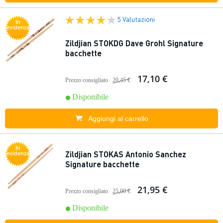
5 Valutazioni
In
evidenza
Zildjian STOKDG Dave Grohl Signature
bacchette
17,10 €
Prezzo consigliato
20,45 €
Disponibile
Aggiungi al carrello
In
Zildjian STOKAS Antonio Sanchez
evidenza
Signature bacchette
21,95 €
Prezzo consigliato
25,00 €
Disponibile