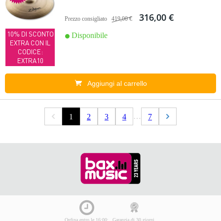
316,00 €
Prezzo consigliato
419,00 €
10% DI SCONTO
Disponibile
EXTRA CON IL
CODICE:
EXTRA10
Aggiungi al carrello
…
1
2
3
4
7
Ordina entro le 16:00:
Garanzia di 30 giorni,