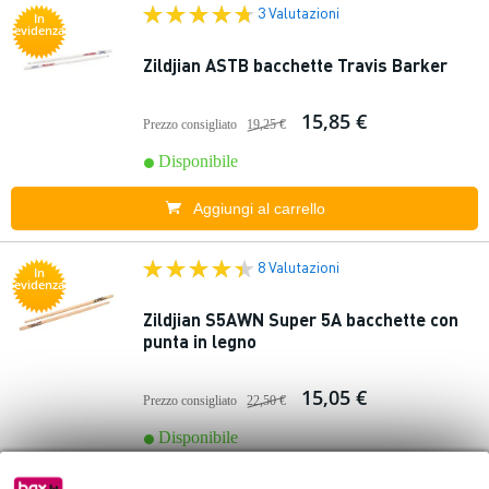
3 Valutazioni
In
evidenza
Zildjian ASTB bacchette Travis Barker
15,85 €
Prezzo consigliato
19,25 €
Disponibile
Aggiungi al carrello
8 Valutazioni
In
evidenza
Zildjian S5AWN Super 5A bacchette con
punta in legno
15,05 €
Prezzo consigliato
22,50 €
Disponibile
Aggiungi al carrello