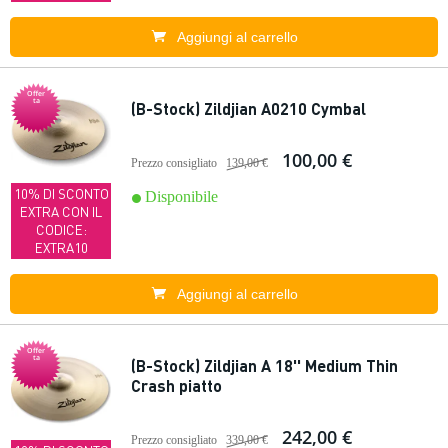
Aggiungi al carrello
Offer
ta
(B-Stock) Zildjian A0210 Cymbal
100,00 €
Prezzo consigliato
139,00 €
10% DI SCONTO
Disponibile
EXTRA CON IL
CODICE:
EXTRA10
Aggiungi al carrello
Offer
ta
(B-Stock) Zildjian A 18'' Medium Thin
Crash piatto
242,00 €
Prezzo consigliato
339,00 €