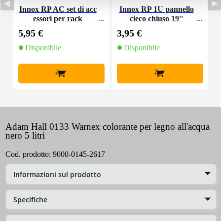
Innox RP AC set di acc
Innox RP 1U pannello
essori per rack
cieco chiuso 19''
M
5,95 €
3,95 €
4
Disponibile
Disponibile
+
+
Adam Hall 0133 Warnex colorante per legno all'acqua
nero 5 litri
Cod. prodotto:
9000-0145-2617
Informazioni sul prodotto
Specifiche