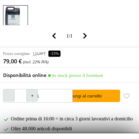
1
/
1
Prezzo consigliato
118,00 €
-33%
79,00 €
(incl. 22% IVA)
Disponibilità online
In stock presso il fornitore
Aggiungi al carrello
Ordine prima di 16:00 = in circa 3 giorni lavorativi a domicilio
Oltre 48.000 articoli disponibili
1.250 marchi leader