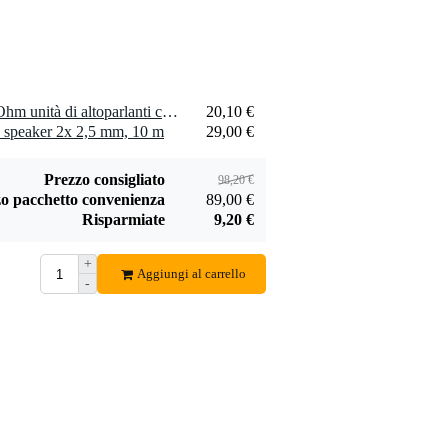
2 x Visaton TW 6 NG - 8 Ohm unità di altoparlanti con tweeter a cono
20,10 €
 speaker 2x 2,5 mm, 10 m
29,00 €
Prezzo consigliato
98,20 €
o pacchetto convenienza
89,00 €
Risparmiate
9,20 €
+
Aggiungi al carrello
-