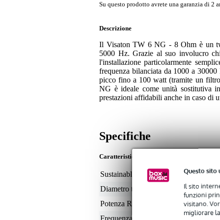
Su questo prodotto avrete una garanzia di 2 a
Descrizione
Il Visaton TW 6 NG - 8 Ohm è un twee
5000 Hz. Grazie al suo involucro chi
l'installazione particolarmente semplic
frequenza bilanciata da 1000 a 30000 
picco fino a 100 watt (tramite un filt
NG è ideale come unità sostitutiva in 
prestazioni affidabili anche in caso di u
Specifiche
Caratteristiche
Questo sito 
Sustainable product
not
Il sito inter
Diametro tweeter
2,
funzioni pri
visitano. Vor
Potenza RMS
50 
migliorare la
Frequenza massima
29