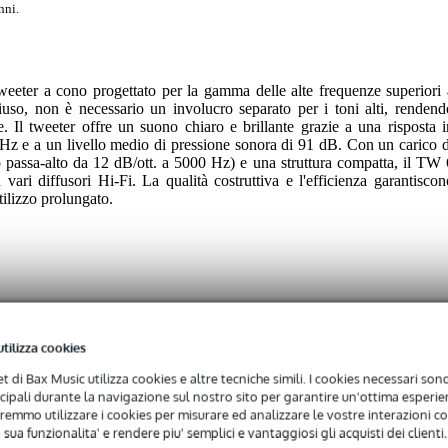
nni.
ter a cono progettato per la gamma delle alte frequenze superiori 
uso, non è necessario un involucro separato per i toni alti, rendend
e. Il tweeter offre un suono chiaro e brillante grazie a una risposta i
Hz e a un livello medio di pressione sonora di 91 dB. Con un carico d
ro passa-alto da 12 dB/ott. a 5000 Hz) e una struttura compatta, il TW 
vari diffusori Hi-Fi. La qualità costruttiva e l'efficienza garantiscon
tilizzo prolungato.
utilizza cookies
 specified
net di Bax Music utilizza cookies e altre tecniche simili. I cookies necessari sono 
5" (64 mm)
ncipali durante la navigazione sul nostro sito per garantire un'ottima esperien
remmo utilizzare i cookies per misurare ed analizzare le vostre interazioni con
- 99 watt
 sua funzionalita' e rendere piu' semplici e vantaggiosi gli acquisti dei clienti.
 - 31,9 kHz