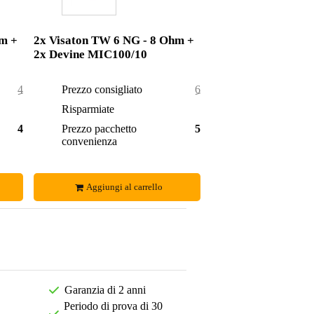
hm +
2x Visaton TW 6 NG - 8 Ohm +
2x Devine MIC100/10
45,70 €
Prezzo consigliato
60,10 €
3,70 €
Risparmiate
5,10 €
42,00 €
Prezzo pacchetto
55,00 €
convenienza
Aggiungi al carrello
Garanzia di 2 anni
Periodo di prova di 30