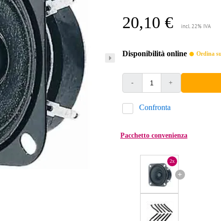
20,10 €
incl. 22% IVA
Disponibilità online
Ordina sub
-
+
Confronta
Pacchetto convenienza
2x
+