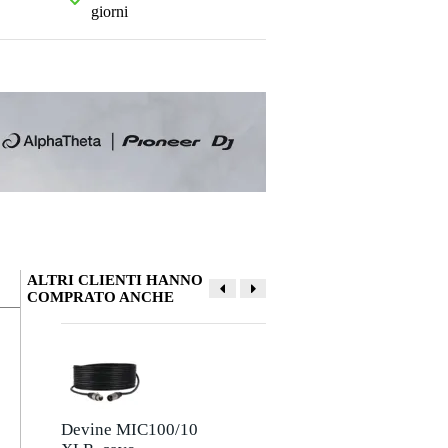
giorni
ALTRI CLIENTI HANNO
COMPRATO ANCHE
La tua opinione
Soprannome
Non ci sono ancora recensioni per questo prodotto.
Devine MIC100/10
Devine JACSM/5