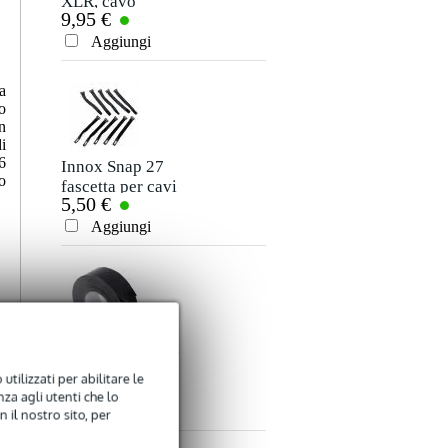
XLR, cavo
cavo stereo jack
9,95 €
7,50 €
microfono e
3,5 mm - jack 3,5
Valutazione
segnale, 10 m
mm, 5 m
Aggiungi
Aggiungi
Commento
a
o
n
i
6
Innox Snap 27
o
fascetta per cavi
5,50 €
sottile e nera con
chiusure a strappo
Aggiungi
Inviare
(10 pezzi)
Innox ETA GAF-
01-BK Nastro
utilizzati per abilitare le
9,50 €
Gaffa 50 mm x 50
za agli utenti che lo
m nero
Aggiungi
 il nostro sito, per