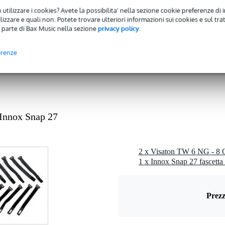
 utilizzare i cookies? Avete la possibilita' nella sezione cookie preferenze di 
 3,9 kHz
izzare e quali non. Potete trovare ulteriori informazioni sui cookies e sul tra
 parte di Bax Music nella sezione
privacy policy
.
ohm
rite
erenze
0 gr
0 x 10,0 x 5,0 cm
Innox Snap 27
quenze superiore a 5000 Hz
è necessario un involucro HF separato)
r vari diffusori hi-fi
Prezz
0000 Hz
 m)
 @ 8000 Hz
0,5 mm