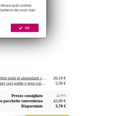
indicare quali cookies
ttamento dei vostri dati
Devine SPE25/10
cavo speaker 2x
OK
29,00 €
2,5 mm, 10 m
Aggiungi
Devine JACS/10
cavo segnale stereo
2 x Visaton TW 6 NG - 8 Ohm unità di altoparlanti con tweeter a cono
20,10 €
9,95 €
jack - jack 10 m
1 x Innox Snap 27 fascetta per cavi sottile e nera con chiusure a strappo (10 pezzi)
5,50 €
Aggiungi
Prezzo consigliato
45,70 €
o pacchetto convenienza
42,00 €
Risparmiate
3,70 €