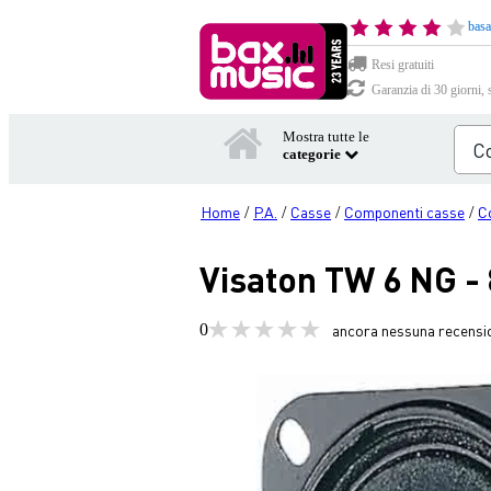
basa
Resi gratuiti
Garanzia di 30 giorni, 
Mostra tutte le
categorie
Home
P.A.
Casse
Componenti casse
C
/
/
/
/
Visaton TW 6 NG - 
0
ancora nessuna recensi