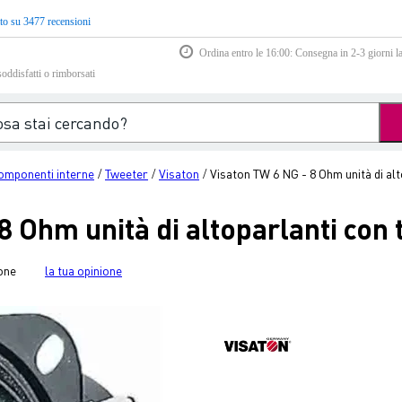
to su 3477 recensioni
Ordina entro le 16:00: Consegna in 2-3 giorni la
soddisfatti o rimborsati
omponenti interne
Tweeter
Visaton
Visaton TW 6 NG - 8 Ohm unità di al
/
/
/
8 Ohm unità di altoparlanti con
one
la tua opinione