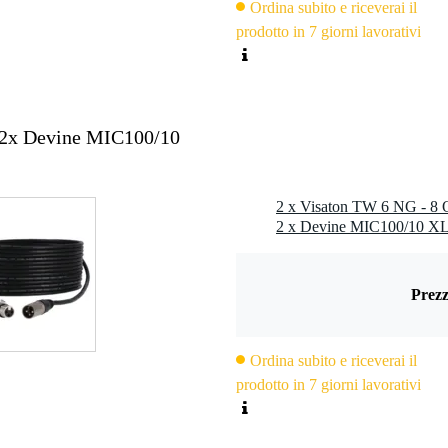
Ordina subito e riceverai il
0 Hz
prodotto in 7 giorni lavorativi
eriori: 2,5 mm
14 mm
mm
 2x Devine MIC100/10
(Rdc): 6,5 ohm
): 17 cm²
(L): 0,17 mH
2,8 x 0,5 mm (-)
: 60 W (12 dB/ottava; 5000 Hz)
: 100 W (12 dB/ottava; 5000 Hz)
Ohm tweeter a cono
Prezz
Ordina subito e riceverai il
prodotto in 7 giorni lavorativi