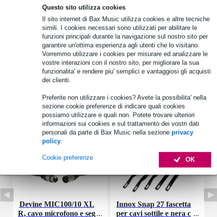
Questo sito utilizza cookies
Informazioni sul prodotto
Il sito internet di Bax Music utilizza cookies e altre tecniche
simili. I cookies necessari sono utilizzati per abilitare le
tipo: tweeter a cupola in tessuto
funzioni principali durante la navigazione sul nostro sito per
apertura: cupola in tessuto
garantire un'ottima esperienza agli utenti che lo visitano.
costruzione: cupola
Vorremmo utilizzare i cookies per misurare ed analizzare le
vostre interazioni con il nostro sito, per migliorare la sua
Specifiche complete
funzionalita' e rendere piu' semplici e vantaggiosi gli acquisti
dei clienti.
Accessori (7)
Preferite non utilizzare i cookies? Avete la possibilita' nella
sezione cookie preferenze di indicare quali cookies
possiamo utilizzare e quali non. Potete trovare ulteriori
informazioni sui cookies e sul trattamento dei vostri dati
personali da parte di Bax Music nella sezione
privacy
policy
.
Cookie preferenze
OK
Devine MIC100/10 XL
Innox Snap 27 fascetta
R, cavo microfono e seg
per cavi sottile e nera c
K