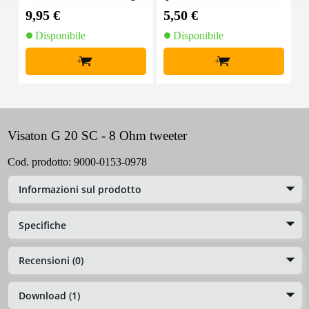
nale, 10 m
on chiusure a strappo
9,95 €
5,50 €
9
(10 pezzi)
Disponibile
Disponibile
+
+
Visaton G 20 SC - 8 Ohm tweeter
Cod. prodotto:
9000-0153-0978
Informazioni sul prodotto
Specifiche
Recensioni (0)
Download (1)