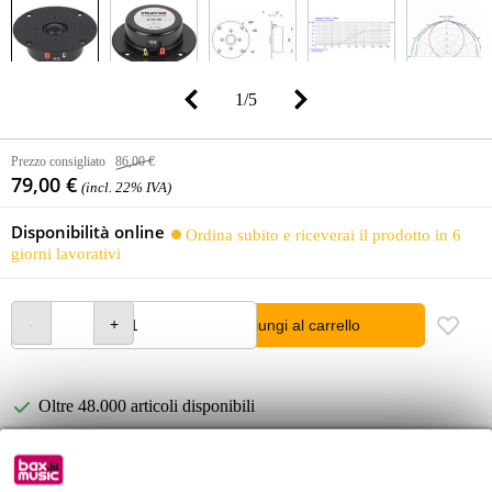
1
/
5
Prezzo consigliato
86,00 €
79,00 €
(incl. 22% IVA)
Disponibilità online
Ordina subito e riceverai il prodotto in 6
giorni lavorativi
Aggiungi al carrello
Oltre 48.000 articoli disponibili
1.250 marchi leader