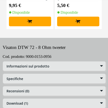
nale, 10 m
on chiusure a strappo
9,95 €
5,50 €
9
(10 pezzi)
Disponibile
Disponibile
+
+
Visaton DTW 72 - 8 Ohm tweeter
Cod. prodotto:
9000-0153-0956
Informazioni sul prodotto
Specifiche
Recensioni (0)
Download (1)