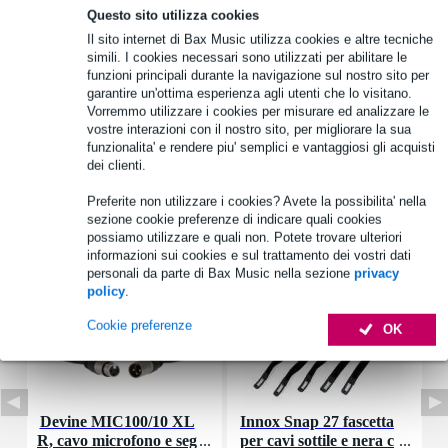
Questo sito utilizza cookies
Informazioni sul prodotto
Il sito internet di Bax Music utilizza cookies e altre tecniche
simili. I cookies necessari sono utilizzati per abilitare le
tipo: tweeter a cupola
funzioni principali durante la navigazione sul nostro sito per
diaframma: cupola in policarbonato
garantire un'ottima esperienza agli utenti che lo visitano.
diametro: 14 mm (0,6 pollici)
Vorremmo utilizzare i cookies per misurare ed analizzare le
vostre interazioni con il nostro sito, per migliorare la sua
Specifiche complete
funzionalita' e rendere piu' semplici e vantaggiosi gli acquisti
dei clienti.
Accessori (7)
Preferite non utilizzare i cookies? Avete la possibilita' nella
sezione cookie preferenze di indicare quali cookies
possiamo utilizzare e quali non. Potete trovare ulteriori
informazioni sui cookies e sul trattamento dei vostri dati
personali da parte di Bax Music nella sezione
privacy
policy
.
Cookie preferenze
OK
Devine MIC100/10 XL
Innox Snap 27 fascetta
R, cavo microfono e seg
per cavi sottile e nera c
K