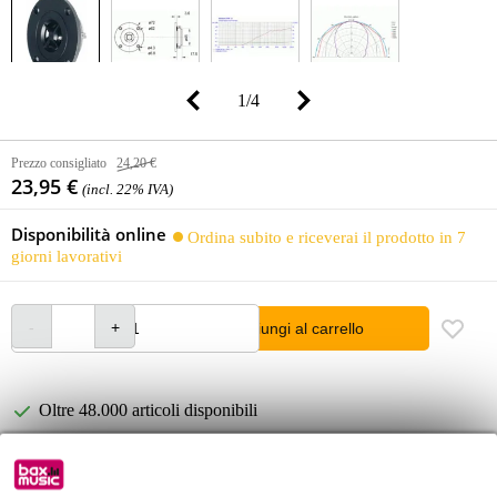
1
/
4
Prezzo consigliato
24,20 €
23,95 €
(incl. 22% IVA)
Disponibilità online
Ordina subito e riceverai il prodotto in 7
giorni lavorativi
Aggiungi al carrello
Oltre 48.000 articoli disponibili
1.250 marchi leader