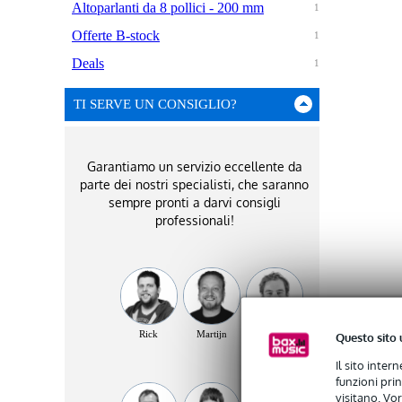
Altoparlanti da 8 pollici - 200 mm
1
Offerte B-stock
1
Deals
1
TI SERVE UN CONSIGLIO?
Garantiamo un servizio eccellente da
parte dei nostri specialisti, che saranno
sempre pronti a darvi consigli
professionali!
Rick
Martijn
Bart
Questo sito 
Il sito inter
funzioni pri
visitano. Vor