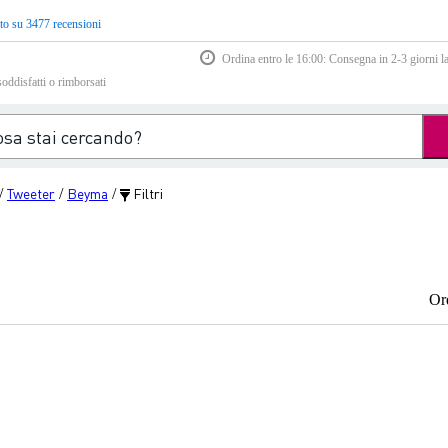
to su 3477 recensioni
Ordina entro le 16:00: Consegna in 2-3 giorni la
soddisfatti o rimborsati
Tweeter
Beyma
Filtri
/
/
/
Or