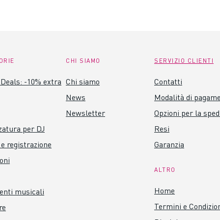
ORIE
CHI SIAMO
SERVIZIO CLIENTI
Deals: -10% extra
Chi siamo
Contatti
News
Modalità di pagam
Newsletter
Opzioni per la sped
zatura per DJ
Resi
 e registrazione
Garanzia
oni
ALTRO
Home
nti musicali
Termini e Condizio
re