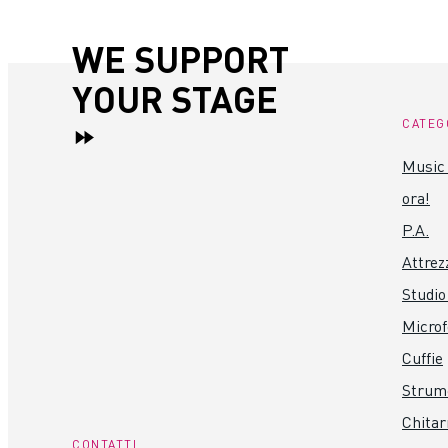
WE SUPPORT
YOUR STAGE
CATEG
Music 
ora!
P.A.
Attrez
Studio
Microf
Cuffie
Strume
Chitar
CONTATTI