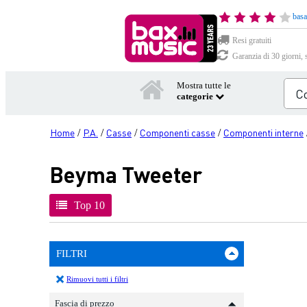
basa
Resi gratuiti
Garanzia di 30 giorni, 
Mostra tutte le
categorie
Home
P.A.
Casse
Componenti casse
Componenti interne
/
/
/
/
Beyma Tweeter
Top 10
FILTRI
Rimuovi tutti i filtri
Fascia di prezzo