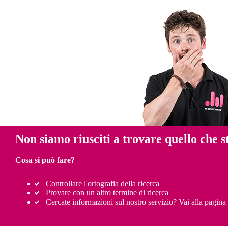
Non siamo riusciti a trovare quello che s
Cosa si può fare?
Controllare l'ortografia della ricerca
Provare con un altro termine di ricerca
Cercate informazioni sul nostro servizio? Vai alla pagina