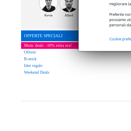
migliorare la
Preferite non
Kevin
Allard
Dennis
possiamo util
personali da
OFFERTE SPECIALI
Cookie pref
Music deals: -10% extra ora!
Offerte
B-stock
Idee regalo
Weekend Deals