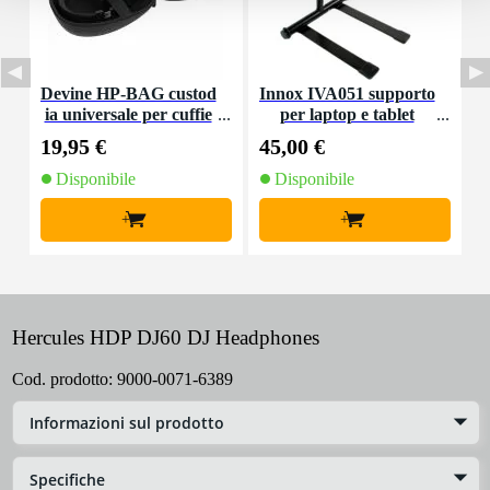
Devine HP-BAG custod
Innox IVA051 supporto
I
ia universale per cuffie
per laptop e tablet
19,95 €
45,00 €
1
Disponibile
Disponibile
+
+
Hercules HDP DJ60 DJ Headphones
Cod. prodotto:
9000-0071-6389
Informazioni sul prodotto
Specifiche