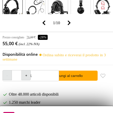
1
/
10
Prezzo consigliato
76,00 €
-28%
55,00 €
(incl. 22% IVA)
Disponibilità online
Ordina subito e riceverai il prodotto in 3
settimane
Aggiungi al carrello
Oltre 48.000 articoli disponibili
1.250 marchi leader