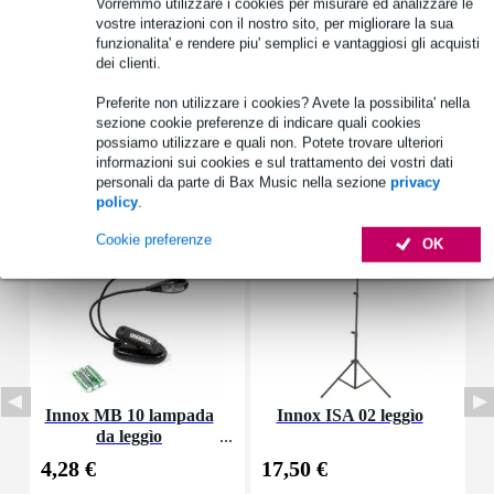
Vorremmo utilizzare i cookies per misurare ed analizzare le
vostre interazioni con il nostro sito, per migliorare la sua
Vedi anche (4)
funzionalita' e rendere piu' semplici e vantaggiosi gli acquisti
dei clienti.
Preferite non utilizzare i cookies? Avete la possibilita' nella
sezione cookie preferenze di indicare quali cookies
possiamo utilizzare e quali non. Potete trovare ulteriori
informazioni sui cookies e sul trattamento dei vostri dati
Accessori (21)
personali da parte di Bax Music nella sezione
privacy
policy
.
Cookie preferenze
OK
Innox MB 10 lampada
Innox ISA 02 leggìo
I
da leggìo
4,28 €
17,50 €
3