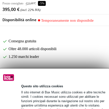
Prezzo consigliato
416,00 €
-5%
395,00 €
(incl. 22% IVA)
Disponibilità online
Temporaneamente non disponibile
Consegna gratuita
Oltre 48.000 articoli disponibili
1.250 marchi leader
Informazioni sul prodotto
Vincent Bach TR655 Tromba in Sib 124 mm (verniciata) con
borsa
Questo sito utilizza cookies
Il sito internet di Bax Music utilizza cookies e altre tecniche
Tromba in Sib
simili. I cookies necessari sono utilizzati per abilitare le
con bocchino originale Vincent Bach 7C
funzioni principali durante la navigazione sul nostro sito per
garantire un'ottima esperienza agli utenti che lo visitano.
Specifiche complete