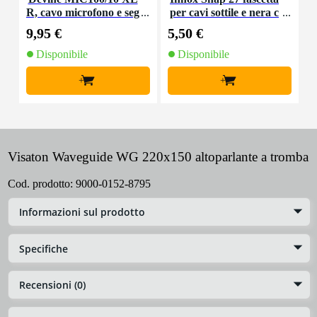
R, cavo microfono e seg
per cavi sottile e nera c
K
nale, 10 m
on chiusure a strappo
9,95 €
5,50 €
9
(10 pezzi)
Disponibile
Disponibile
+
+
Visaton Waveguide WG 220x150 altoparlante a tromba
Cod. prodotto:
9000-0152-8795
Informazioni sul prodotto
Specifiche
Recensioni (0)