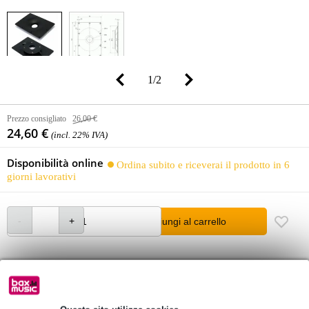
1
/
2
Prezzo consigliato
26,00 €
24,60 €
(incl. 22% IVA)
Disponibilità online
Ordina subito e riceverai il prodotto in 6
giorni lavorativi
Aggiungi al carrello
Oltre 48.000 articoli disponibili
1.250 marchi leader