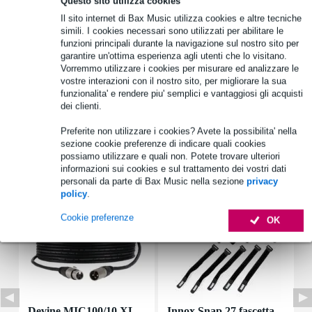
Questo sito utilizza cookies
Il sito internet di Bax Music utilizza cookies e altre tecniche
simili. I cookies necessari sono utilizzati per abilitare le
Informazioni sul prodotto
funzioni principali durante la navigazione sul nostro sito per
garantire un'ottima esperienza agli utenti che lo visitano.
dimensioni_mm: 220 x 150 mm
Vorremmo utilizzare i cookies per misurare ed analizzare le
materiale: plastica di alta qualità
vostre interazioni con il nostro sito, per migliorare la sua
funzionalita' e rendere piu' semplici e vantaggiosi gli acquisti
dimensioni di installazione: 125 x 185 mm
dei clienti.
Specifiche complete
Preferite non utilizzare i cookies? Avete la possibilita' nella
sezione cookie preferenze di indicare quali cookies
Accessori (7)
possiamo utilizzare e quali non. Potete trovare ulteriori
informazioni sui cookies e sul trattamento dei vostri dati
personali da parte di Bax Music nella sezione
privacy
policy
.
Cookie preferenze
OK
Devine MIC100/10 XL
Innox Snap 27 fascetta