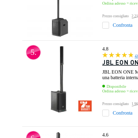
Ordina adesso = ricev
Prezzo consigliato
2.21
Confronta
4.8
5.
4
JBL EON ON
JBL EON ONE Mk2 of
una batteria intern
Disponibile
Ordina adesso = rice
Prezzo consigliato
1.96
Confronta
4.6