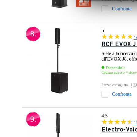
Confronta
5
8.
1
RCF EVOX JM
Siete alla ricerca
all'EVOX J8, offren
Disponibile
Ordina adesso = rice
Prezzo consigliato
1.23
Confronta
4.5
9.
1
Electro-Voi