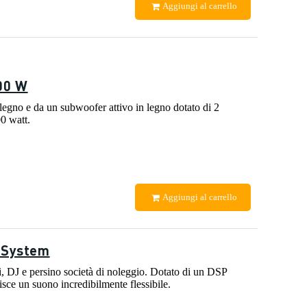
Aggiungi al carrello
400 W
 legno e da un subwoofer attivo in legno dotato di 2
0 watt.
Aggiungi al carrello
 System
, DJ e persino società di noleggio. Dotato di un DSP
isce un suono incredibilmente flessibile.