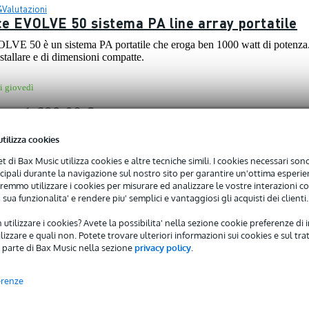
4
Valutazioni
ce EVOLVE 50 sistema PA line array portatile
LVE 50 è un sistema PA portatile che eroga ben 1000 watt di potenza. 
installare e di dimensioni compatte.
i giovedì
1.699,00 €
2,00 €
utilizza cookies
net di Bax Music utilizza cookies e altre tecniche simili. I cookies necessari sono 
ncipali durante la navigazione sul nostro sito per garantire un'ottima esperien
remmo utilizzare i cookies per misurare ed analizzare le vostre interazioni con
 sua funzionalita' e rendere piu' semplici e vantaggiosi gli acquisti dei clienti.
Valutazione
E Portable Column PA System, 2000W
 utilizzare i cookies? Avete la possibilita' nella sezione cookie preferenze di 
izzare e quali non. Potete trovare ulteriori informazioni sui cookies e sul tra
n potente sistema PA portatile e controllabile a distanza, composto d
 parte di Bax Music nella sezione
privacy policy
.
sti a colonna per una pressione sonora massima di 130 dB e una potenza
i giovedì
erenze
1.590,00 €
1,00 €