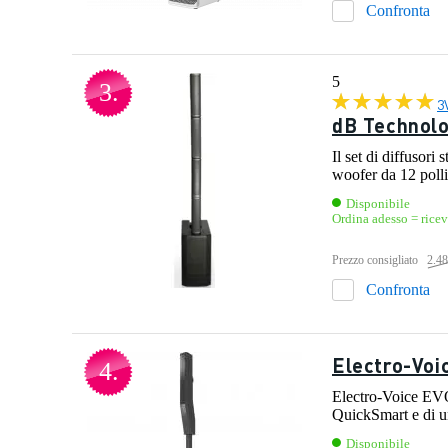
Confronta
5
3.
3
dB Technolo
Il set di diffusor
woofer da 12 polli
Disponibile
Ordina adesso = ricev
Prezzo consigliato
2.48
Confronta
Electro-Voi
4.
Electro-Voice EVO
QuickSmart e di un
Disponibile