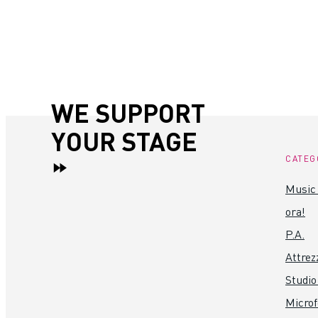
WE SUPPORT
YOUR STAGE
CATEG
Music 
ora!
P.A.
Attrez
Studio
Microf