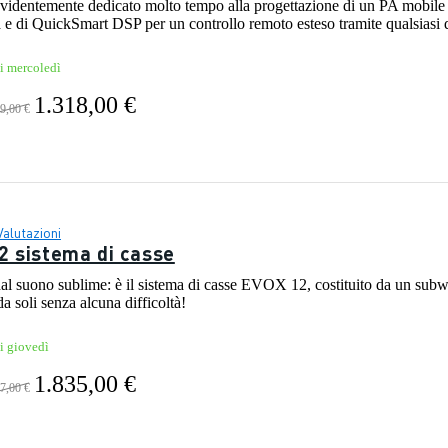
evidentemente dedicato molto tempo alla progettazione di un PA mobile 
 e di QuickSmart DSP per un controllo remoto esteso tramite qualsiasi d
vi mercoledì
1.318,00 €
9,00 €
Valutazioni
 sistema di casse
 suono sublime: è il sistema di casse EVOX 12, costituito da un subwo
da soli senza alcuna difficoltà!
i giovedì
1.835,00 €
7,00 €