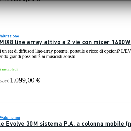
Valutazione
IX8 line array attivo a 2 vie con mixer 1400W
 di un set di diffusori line-array potente, portatile e ricco di opzioni
do grandi possibilità ai musicisti solisti!
vi mercoledì
1.099,00 €
5,00 €
9
Valutazioni
ce Evolve 30M sistema P.A. a colonna mobile (