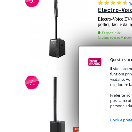
6.
3
Electro-Voi
Electro-Voice EVO
pollici, facile da 
Disponibile
Ordina adesso = ricev
Prezzo consigliato
2.08
Confronta
Questo sito 
Il sito inter
funzioni pri
5
visitano. Vor
7.
migliorare la
1
JBL PRX ON
Preferite non
possiamo util
Il JBL PRX ONE è u
personali da
altoparlanti dispo
Disponibile
Ordina adesso = ricev
Cookie pref
Prezzo consigliato
2.53