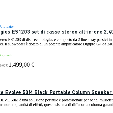
Valutazioni
gies ES1203 set di casse stereo all-in-one 2.
i stereo ES1203 di dB Technologies è composto da 2 line array passivi in
ci. Il subwoofer è dotato di un potente amplificatore Digipro G4 da 240
i giovedì
1.499,00 €
9,00 €
ce Evolve 50M Black Portable Column Speaker
LVE 50M è una soluzione portatile e professionale per band, musicisti
'enorme quantità di effetti, questo sistema di diffusori a colonna garant