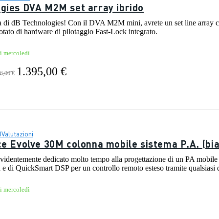
gies DVA M2M set array ibrido
a di dB Technologies! Con il DVA M2M mini, avrete un set line array c
otato di hardware di pilotaggio Fast-Lock integrato.
vi mercoledì
1.395,00 €
6,00 €
0
Valutazioni
ce Evolve 30M colonna mobile sistema P.A. (bi
evidentemente dedicato molto tempo alla progettazione di un PA mobile 
 e di QuickSmart DSP per un controllo remoto esteso tramite qualsiasi d
vi mercoledì