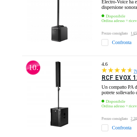
Electro-Voice ha 
dispersione sonora
Disponibile
Ordina adesso = rice
Prezzo consigliato
1.65
Confronta
4.6
10.
7
RCF EVOX 12
Un compatto PA dal
potrete sollevarlo 
Disponibile
Ordina adesso = ricev
Prezzo consigliato
2.20
Confronta