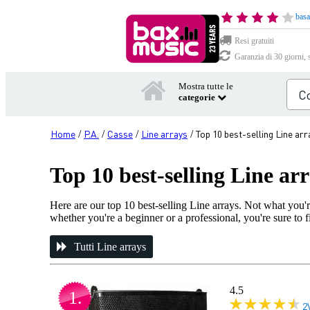
basa
Resi gratuiti
Garanzia di 30 giorni, 
Mostra tutte le
categorie
Home
P.A.
Casse
Line arrays
Top 10 best-selling Line arr
/
/
/
/
Top 10 best-selling Line ar
Here are our top 10 best-selling Line arrays. Not what you'r
whether you're a beginner or a professional, you're sure to f
Tutti Line arrays
4.5
1.
2