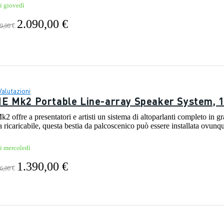
i giovedì
2.090,00 €
9,00 €
Valutazioni
E Mk2 Portable Line-array Speaker System, 
fre a presentatori e artisti un sistema di altoparlanti completo in gra
a ricaricabile, questa bestia da palcoscenico può essere installata ovunq
vi mercoledì
1.390,00 €
6,00 €