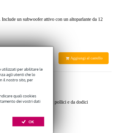
Include un subwoofer attivo con un altoparlante da 12
Aggiungi al carrello
utilizzati per abilitare le
za agli utenti che lo
 il nostro sito, per
indicare quali cookies
ttamento dei vostri dati
a un grosso subwoofer da 12 pollici e da dodici
 di picco di ben 2.000 Watt.
OK