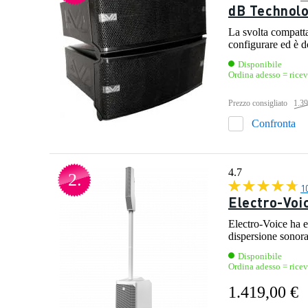
dB Technolo
La svolta compatt
configurare ed è d
Disponibile
Ordina adesso = rice
Prezzo consigliato
1.39
Confronta
4.7
2.
1
Electro-Voi
Electro-Voice ha 
dispersione sonora
Disponibile
Ordina adesso = rice
1.419,00 €