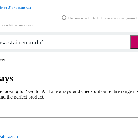
to su 3477 recensioni
Ordina entro le 16:00: Consegna in 2-3 giorni la
soddisfatti o rimborsati
ays
rays
e looking for? Go to 'All Line arrays' and check out our entire range in
ind the perfect product.
Valutazioni