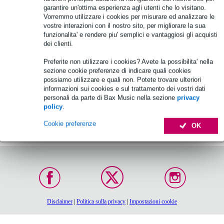
garantire un'ottima esperienza agli utenti che lo visitano.
Vorremmo utilizzare i cookies per misurare ed analizzare le
kit di riconatura
vostre interazioni con il nostro sito, per migliorare la sua
funzionalita' e rendere piu' semplici e vantaggiosi gli acquisti
dei clienti.
Preferite non utilizzare i cookies? Avete la possibilita' nella
sezione cookie preferenze di indicare quali cookies
possiamo utilizzare e quali non. Potete trovare ulteriori
informazioni sui cookies e sul trattamento dei vostri dati
personali da parte di Bax Music nella sezione
privacy
policy
.
Ordina entro le 16:00:
Garanzia di 30 giorni,
Cookie preferenze
OK
Consegna in 2-3 giorni
soddisfatti o rimborsati
lavorativi (se
disponibile)
Disclaimer
|
Politica sulla privacy
|
Impostazioni cookie