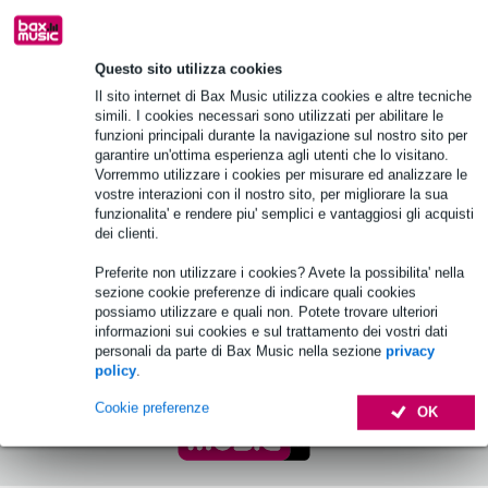
Per saperne di più...
diffusori a 100 v a colonna
Questo sito utilizza cookies
Il sito internet di Bax Music utilizza cookies e altre tecniche
1 Valutazione
simili. I cookies necessari sono utilizzati per abilitare le
1.
funzioni principali durante la navigazione sul nostro sito per
DAP CS-330 diffusore a colonna 100 V 30
garantire un'ottima esperienza agli utenti che lo visitano.
W
Vorremmo utilizzare i cookies per misurare ed analizzare le
vostre interazioni con il nostro sito, per migliorare la sua
funzionalita' e rendere piu' semplici e vantaggiosi gli acquisti
52,00 €
Prezzo consigliato
85,00 €
dei clienti.
Disponibile
Preferite non utilizzare i cookies? Avete la possibilita' nella
sezione cookie preferenze di indicare quali cookies
possiamo utilizzare e quali non. Potete trovare ulteriori
Aggiungi al carrello
informazioni sui cookies e sul trattamento dei vostri dati
personali da parte di Bax Music nella sezione
privacy
policy
.
Cookie preferenze
OK