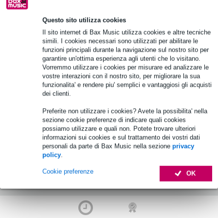
2 Valutazioni
Offer
ta
Questo sito utilizza cookies
(B-Stock) Tama J34T Power Tower Rack
Il sito internet di Bax Music utilizza cookies e altre tecniche
pinza
simili. I cookies necessari sono utilizzati per abilitare le
funzioni principali durante la navigazione sul nostro sito per
10% DI SCONTO
garantire un'ottima esperienza agli utenti che lo visitano.
30,00 €
EXTRA CON IL
Prezzo consigliato
47,00 €
Vorremmo utilizzare i cookies per misurare ed analizzare le
CODICE:
vostre interazioni con il nostro sito, per migliorare la sua
Disponibile
EXTRA10
funzionalita' e rendere piu' semplici e vantaggiosi gli acquisti
dei clienti.
Aggiungi al carrello
Preferite non utilizzare i cookies? Avete la possibilita' nella
sezione cookie preferenze di indicare quali cookies
possiamo utilizzare e quali non. Potete trovare ulteriori
informazioni sui cookies e sul trattamento dei vostri dati
personali da parte di Bax Music nella sezione
privacy
policy
.
Cookie preferenze
OK