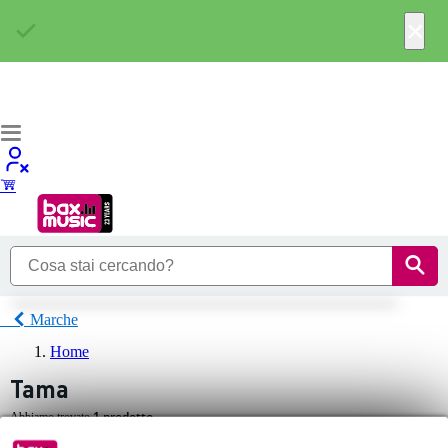
×
Marche
Home
Tama
1 prodotto
Abbiamo trovato
.