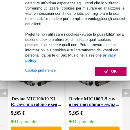
garantire un'ottima esperienza agli utenti che lo visitano.
Vorremmo utilizzare i cookies per misurare ed analizzare le
vostre interazioni con il nostro sito, per migliorare la sua
funzionalita' e rendere piu' semplici e vantaggiosi gli acquisti
dei clienti.
Accessori (7)
Preferite non utilizzare i cookies? Avete la possibilita' nella
sezione cookie preferenze di indicare quali cookies
possiamo utilizzare e quali non. Potete trovare ulteriori
informazioni sui cookies e sul trattamento dei vostri dati
personali da parte di Bax Music nella sezione
privacy
policy
.
Cookie preferenze
OK
Devine MIC100/10 XL
Devine MIC100/1.5 cav
D
R, cavo microfono e seg
o per microfono e segna
a
nale, 10 m
le XLR 1,5 m
9,95 €
5,95 €
5
Disponibile
Disponibile