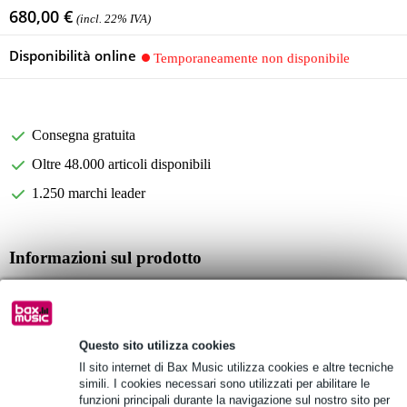
680,00 €
(incl. 22% IVA)
Disponibilità online
Temporaneamente non disponibile
Consegna gratuita
Oltre 48.000 articoli disponibili
1.250 marchi leader
Informazioni sul prodotto
Samson Expedition XP310w altoparlante senza fili con microfono
potenza di uscita: 300W
risposta in frequenza: 50Hz - 18 kHz (-3dB)
Questo sito utilizza cookies
Specifiche complete
Il sito internet di Bax Music utilizza cookies e altre tecniche
simili. I cookies necessari sono utilizzati per abilitare le
Vedi anche (4)
funzioni principali durante la navigazione sul nostro sito per