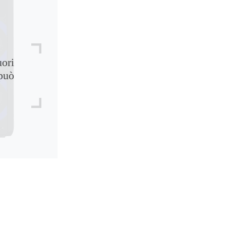
uori
può