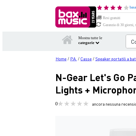
basa
Resi gratuiti
Garanzia di 30 giorni, 
Mostra tutte le
categorie
Home
P.A.
Casse
Speaker portatili a bat
/
/
/
N-Gear Let's Go P
Lights + Micropho
0
ancora nessuna recensi