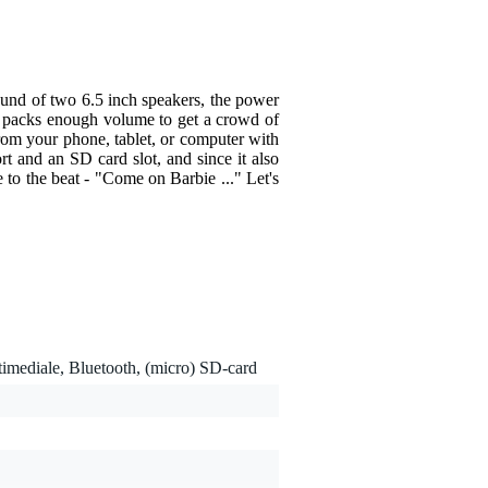
ound of two 6.5 inch speakers, the power
er packs enough volume to get a crowd of
from your phone, tablet, or computer with
t and an SD card slot, and since it also
 to the beat - "Come on Barbie ..." Let's
timediale, Bluetooth, (micro) SD-card