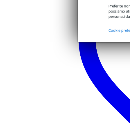
Preferite non
Specifiche
possiamo util
max. power: 450 watts
personali da
drivers:
2x 6.5-inch woofer
Cookie pref
powerbank function
battery life: max. 4 hours
integrated MP3 player
32GB USB Stick (MAX)
Micro-SD card (max. 32 
RGB LED disco lighting
frequency response: 90Hz - 20
cabled microphone included
connections:
3.5mm mini-jack aux inpu
2x 6.3mm MIC inputs
dimensions: 25 x 23 x 59.5cm
weight: 4.7 kg