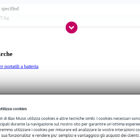
 specified
 5 kg
lmare con cavo
arche
 - 499 watt
r portatili a batteria
alanced stereo line in (TRS mini-jack), microphone input (TS jack)
 applicable
 specified
utilizza cookies
net di Bax Music utilizza cookies e altre tecniche simili. I cookies necessari sono 
 kg
ncipali durante la navigazione sul nostro sito per garantire un'ottima esperien
remmo utilizzare i cookies per misurare ed analizzare le vostre interazioni con
0 x 31,0 x 29,5 cm
 sua funzionalita' e rendere piu' semplici e vantaggiosi gli acquisti dei clienti.