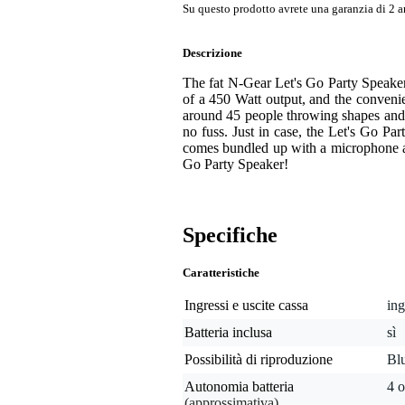
Su questo prodotto avrete una garanzia di 2 a
Descrizione
The fat N-Gear Let's Go Party Speaker 
of a 450 Watt output, and the conveni
around 45 people throwing shapes and f
no fuss. Just in case, the Let's Go Pa
comes bundled up with a microphone and 
Go Party Speaker!
Specifiche
Caratteristiche
Ingressi e uscite cassa
ing
Batteria inclusa
sì
Possibilità di riproduzione
Blu
Autonomia batteria
4 o
(approssimativa)