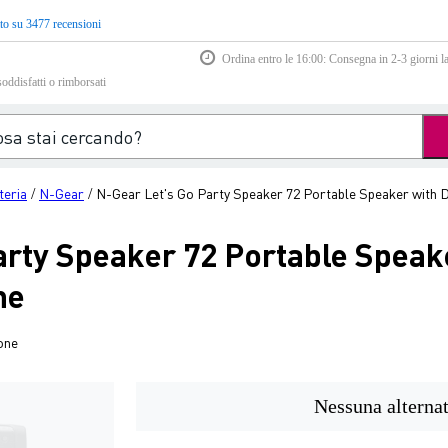
to su 3477 recensioni
Ordina entro le 16:00: Consegna in 2-3 giorni la
soddisfatti o rimborsati
teria
N-Gear
N-Gear Let's Go Party Speaker 72 Portable Speaker with 
/
/
arty Speaker 72 Portable Speak
ne
one
Nessuna alternat