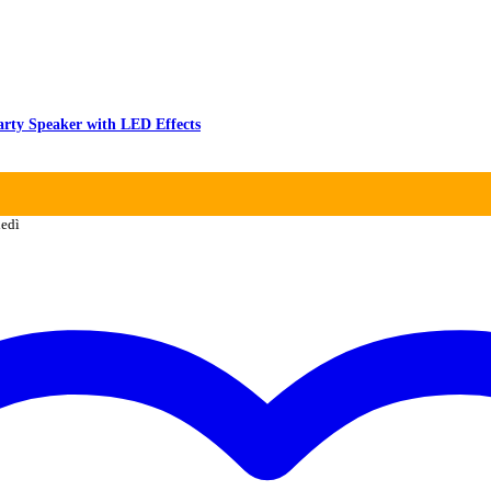
rty Speaker with LED Effects
ledì