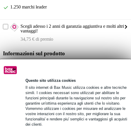
1.250 marchi leader
Scegli adesso i 2 anni di garanzia aggiuntiva e molti altri
vantaggi!
34,75 € di premio
Informazioni sul prodotto
LD Systems ANNY 8
configurazione: 8 pollici + 1 pollice
risposta in frequenza: 53 Hz - 20 kHz
Questo sito utilizza cookies
Il sito internet di Bax Music utilizza cookies e altre tecniche
Specifiche complete
simili. I cookies necessari sono utilizzati per abilitare le
funzioni principali durante la navigazione sul nostro sito per
garantire un'ottima esperienza agli utenti che lo visitano.
Vedi anche (11)
Vorremmo utilizzare i cookies per misurare ed analizzare le
vostre interazioni con il nostro sito, per migliorare la sua
funzionalita' e rendere piu' semplici e vantaggiosi gli acquisti
dei clienti.