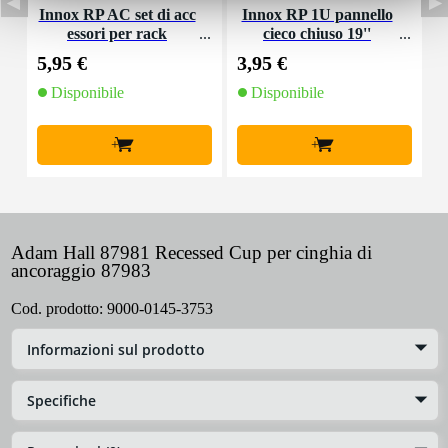
Innox RP AC set di acc
Innox RP 1U pannello
essori per rack
cieco chiuso 19''
M
5,95 €
3,95 €
4
Disponibile
Disponibile
+
+
Adam Hall 87981 Recessed Cup per cinghia di
ancoraggio 87983
Cod. prodotto:
9000-0145-3753
Informazioni sul prodotto
Specifiche