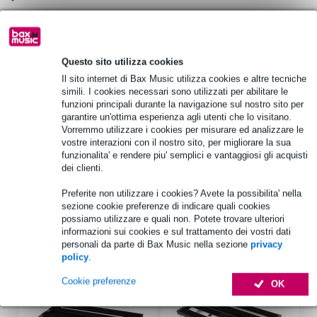
Scegli adesso i 2 anni di garanzia aggiuntiva e molti altri
vantaggi!
Questo sito utilizza cookies
16,35 € di premio
Il sito internet di Bax Music utilizza cookies e altre tecniche
simili. I cookies necessari sono utilizzati per abilitare le
funzioni principali durante la navigazione sul nostro sito per
Informazioni sul prodotto
garantire un'ottima esperienza agli utenti che lo visitano.
Vorremmo utilizzare i cookies per misurare ed analizzare le
Radiale Highline
vostre interazioni con il nostro sito, per migliorare la sua
isolatore di linea stereo passivo
funzionalita' e rendere piu' semplici e vantaggiosi gli acquisti
dei clienti.
Trasformatori Jensen
Specifiche complete
Preferite non utilizzare i cookies? Avete la possibilita' nella
sezione cookie preferenze di indicare quali cookies
possiamo utilizzare e quali non. Potete trovare ulteriori
informazioni sui cookies e sul trattamento dei vostri dati
Accessori (14)
personali da parte di Bax Music nella sezione
privacy
policy
.
Cookie preferenze
OK