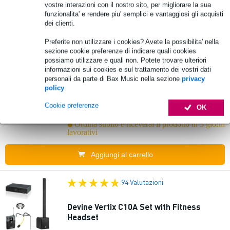
vostre interazioni con il nostro sito, per migliorare la sua
funzionalita' e rendere piu' semplici e vantaggiosi gli acquisti
dei clienti.
Preferite non utilizzare i cookies? Avete la possibilita' nella
93 Valutazioni
sezione cookie preferenze di indicare quali cookies
possiamo utilizzare e quali non. Potete trovare ulteriori
Yamaha Stagepas 400BT Set with Fitness
informazioni sui cookies e sul trattamento dei vostri dati
Headset
personali da parte di Bax Music nella sezione
privacy
policy
.
1.320,00 €
Cookie preferenze
Prezzo consigliato
1.353,50 €
OK
Ordina subito e riceverai il prodotto in 5 giorni
lavorativi
Aggiungi al carrello
94 Valutazioni
Devine Vertix C10A Set with Fitness
Headset