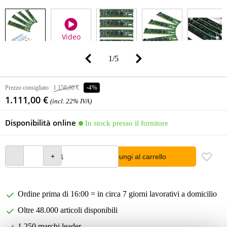
Video
1
/
5
Prezzo consigliato
1.158,00 €
-4%
1.111,00 €
(incl. 22% IVA)
Disponibilità online
In stock presso il fornitore
Aggiungi al carrello
Ordine prima di 16:00 = in circa 7 giorni lavorativi a domicilio
Oltre 48.000 articoli disponibili
1.250 marchi leader