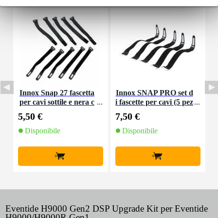
Innox Snap 27 fascetta
Innox SNAP PRO set d
N
per cavi sottile e nera c
i fascette per cavi (5 pez
on chiusure a strappo
zi)
5,50 €
7,50 €
1
(10 pezzi)
Disponibile
Disponibile
+
+
Eventide H9000 Gen2 DSP Upgrade Kit per Eventide
H9000/H9000R Gen1