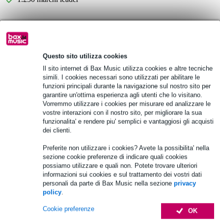
Scegli adesso i 2 anni di garanzia aggiuntiva e molti altri
vantaggi!
55,55 € di premio
Questo sito utilizza cookies
Il sito internet di Bax Music utilizza cookies e altre tecniche
Informazioni sul prodotto
simili. I cookies necessari sono utilizzati per abilitare le
funzioni principali durante la navigazione sul nostro sito per
Kit di aggiornamento DSP H9000 Gen 2
garantire un'ottima esperienza agli utenti che lo visitano.
Vorremmo utilizzare i cookies per misurare ed analizzare le
per H9000/H9000R Gen 1
vostre interazioni con il nostro sito, per migliorare la sua
Contiene:
funzionalita' e rendere piu' semplici e vantaggiosi gli acquisti
4x moduli DSP H9000 Gen2
dei clienti.
1x adesivo Gen2
Preferite non utilizzare i cookies? Avete la possibilita' nella
materiale di installazione: 4x rondelle di plastica 4x distanziatori
sezione cookie preferenze di indicare quali cookies
4x viti Phillips 4 rondelle di sicurezza 2x staffe di montaggio DSP
possiamo utilizzare e quali non. Potete trovare ulteriori
informazioni sui cookies e sul trattamento dei vostri dati
Specifiche complete
personali da parte di Bax Music nella sezione
privacy
policy
.
Accessori (5)
Cookie preferenze
OK