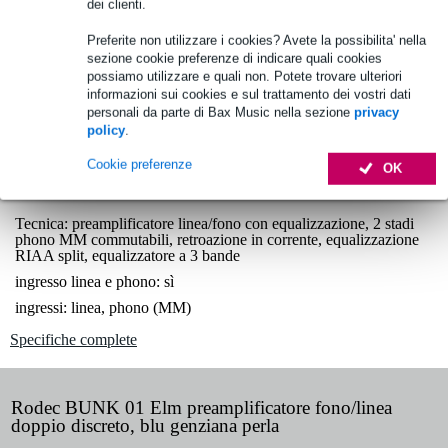
dei clienti.
1.250 marchi leader
Preferite non utilizzare i cookies? Avete la possibilita' nella
sezione cookie preferenze di indicare quali cookies
possiamo utilizzare e quali non. Potete trovare ulteriori
Scegli adesso i 2 anni di garanzia aggiuntiva e molti altri
informazioni sui cookies e sul trattamento dei vostri dati
vantaggi!
personali da parte di Bax Music nella sezione
privacy
policy
.
31,75 € di premio
Cookie preferenze
OK
Informazioni sul prodotto
Tecnica: preamplificatore linea/fono con equalizzazione, 2 stadi
phono MM commutabili, retroazione in corrente, equalizzazione
RIAA split, equalizzatore a 3 bande
ingresso linea e phono: sì
ingressi: linea, phono (MM)
Specifiche complete
Rodec BUNK 01 Elm preamplificatore fono/linea
doppio discreto, blu genziana perla