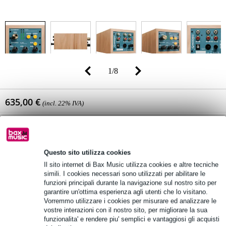
1
/
8
635,00 €
(incl. 22% IVA)
Disponibilità online
In stock presso il fornitore
Pezzo ancora in stock presso il fornitore
Questo sito utilizza cookies
Il sito internet di Bax Music utilizza cookies e altre tecniche
Aggiungi al carrello
simili. I cookies necessari sono utilizzati per abilitare le
funzioni principali durante la navigazione sul nostro sito per
garantire un'ottima esperienza agli utenti che lo visitano.
Vorremmo utilizzare i cookies per misurare ed analizzare le
Ordine prima di 16:00 = in circa 11 giorni lavorativi a domicilio
vostre interazioni con il nostro sito, per migliorare la sua
funzionalita' e rendere piu' semplici e vantaggiosi gli acquisti
Oltre 48.000 articoli disponibili