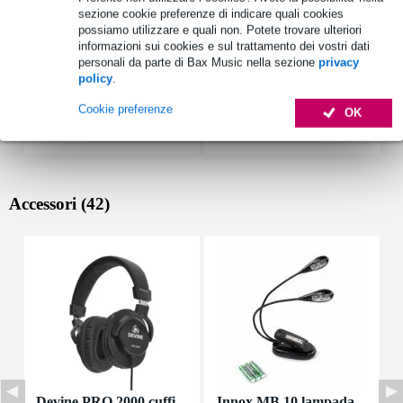
sezione cookie preferenze di indicare quali cookies
possiamo utilizzare e quali non. Potete trovare ulteriori
informazioni sui cookies e sul trattamento dei vostri dati
personali da parte di Bax Music nella sezione
privacy
policy
.
Cookie preferenze
OK
Accessori (42)
Devine PRO 2000 cuffi
Innox MB 10 lampada
I