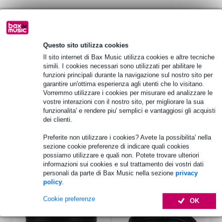
Informazioni sul prodotto
Allen & Heath SQ-5-RK19X
Questo sito utilizza cookies
kit di montaggio a rack per SQ-5
Il sito internet di Bax Music utilizza cookies e altre tecniche
simili. I cookies necessari sono utilizzati per abilitare le
Materiale: metallo
funzioni principali durante la navigazione sul nostro sito per
garantire un'ottima esperienza agli utenti che lo visitano.
Specifiche complete
Vorremmo utilizzare i cookies per misurare ed analizzare le
vostre interazioni con il nostro sito, per migliorare la sua
Vedi anche (2)
funzionalita' e rendere piu' semplici e vantaggiosi gli acquisti
dei clienti.
Preferite non utilizzare i cookies? Avete la possibilita' nella
sezione cookie preferenze di indicare quali cookies
possiamo utilizzare e quali non. Potete trovare ulteriori
informazioni sui cookies e sul trattamento dei vostri dati
Accessori (17)
personali da parte di Bax Music nella sezione
privacy
policy
.
Cookie preferenze
OK