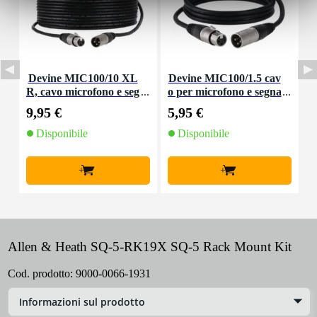
Devine MIC100/10 XL
Devine MIC100/1.5 cav
R, cavo microfono e seg
o per microfono e segna
nale, 10 m
le XLR 1,5 m
9,95 €
5,95 €
8
Disponibile
Disponibile
+
+
Allen & Heath SQ-5-RK19X SQ-5 Rack Mount Kit
Cod. prodotto:
9000-0066-1931
Informazioni sul prodotto