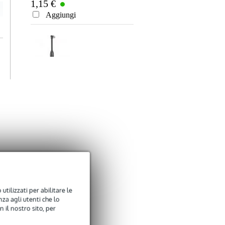
1,15 €
Aggiungi
Shure Beta 98AMP
C microfono
333,00 €
cardioide a
condensatore in
Aggiungi
miniatura
Bax Music
PickBox-12
5,85 €
utilizzati per abilitare le
Plectrum Box with
za agli utenti che lo
12 Plectrums
Aggiungi
 il nostro sito, per
(0.46mm)