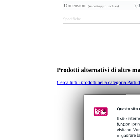
Dimensioni
5,0
(imballaggio incluso)
Specifiche
appositamente per i Soundbrenne
bracciale in nylon resistente
colore: verde acqua
tessuto con più di 200 fibre
regolabile
Prodotti alternativi di altre m
Cerca tutti i prodotti nella categoria Parti 
Questo sito 
Il sito inter
funzioni pri
visitano. Vor
migliorare la