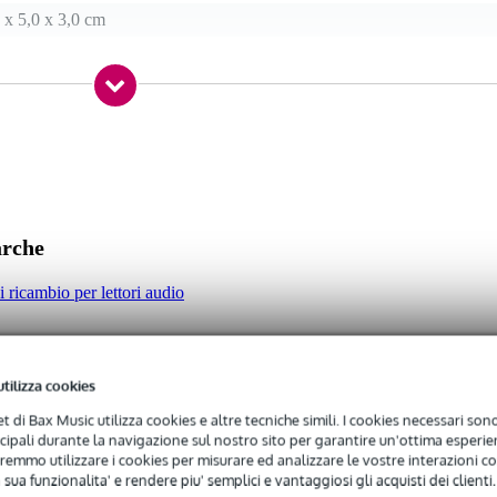
 x 5,0 x 3,0 cm
r Core e Core Steel
arche
di ricambio per lettori audio
utilizza cookies
net di Bax Music utilizza cookies e altre tecniche simili. I cookies necessari sono 
ncipali durante la navigazione sul nostro sito per garantire un'ottima esperien
remmo utilizzare i cookies per misurare ed analizzare le vostre interazioni con
 sua funzionalita' e rendere piu' semplici e vantaggiosi gli acquisti dei clienti.