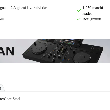
na in 2-3 giorni lavorativi (se
1.250 marchi
leader
ili
Resi gratuiti
)
re/Core Steel