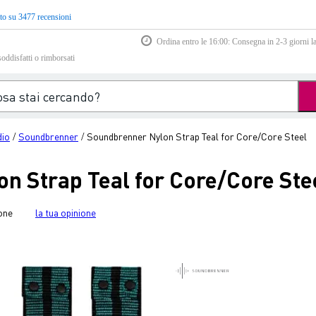
to su 3477 recensioni
Ordina entro le 16:00: Consegna in 2-3 giorni la
soddisfatti o rimborsati
dio
Soundbrenner
Soundbrenner Nylon Strap Teal for Core/Core Steel
/
/
n Strap Teal for Core/Core Ste
one
la tua opinione