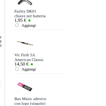
Soprannome
Non ci sono ancora recensioni per questo prodotto.
Fazley DK01
Soundbrenner
chiave per batteria
Italian Leather
1,95 €
52,00 €
Strap Black for
Valutazione
Core
Aggiungi
Aggiungi
Commento
e
i
l
Vic Firth 5A
Soundbrenner
American Classic
Italian Leather
14,50 €
52,00 €
bacchette per
Strap Brown for
batteria in noce
Core
Aggiungi
Aggiungi
Inviare
americano con
punta in legno
Bax Music adesivo
con logo (singolo)