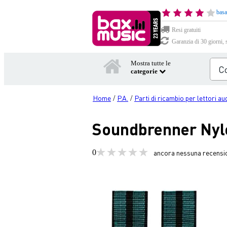
basa
Resi gratuiti
Garanzia di 30 giorni, 
Mostra tutte le
categorie
Home
P.A.
Parti di ricambio per lettori au
/
/
Soundbrenner Nylo
0
ancora nessuna recensi