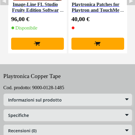
Image-Line FL Studio
Playtronica Patches for
Fruity Edition Softwar
Playtron and TouchMe
e DAW (download)
96,00 €
40,00 €
2
Disponibile
+
+
Playtronica Copper Tape
Cod. prodotto:
9000-0128-1485
Informazioni sul prodotto
Specifiche
Recensioni (0)