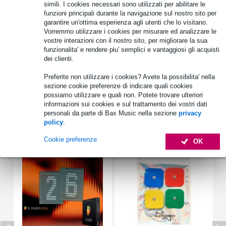
simili. I cookies necessari sono utilizzati per abilitare le
funzioni principali durante la navigazione sul nostro sito per
garantire un'ottima esperienza agli utenti che lo visitano.
Informazioni sul prodotto
Vorremmo utilizzare i cookies per misurare ed analizzare le
vostre interazioni con il nostro sito, per migliorare la sua
Nastro di rame Playtronica
funzionalita' e rendere piu' semplici e vantaggiosi gli acquisti
destinato a materiali non conduttivi, in combinazione con Playtron
dei clienti.
e/o TouchMe
Preferite non utilizzare i cookies? Avete la possibilita' nella
può essere tagliato
sezione cookie preferenze di indicare quali cookies
Specifiche complete
possiamo utilizzare e quali non. Potete trovare ulteriori
informazioni sui cookies e sul trattamento dei vostri dati
personali da parte di Bax Music nella sezione
privacy
Accessori (5)
policy
.
Cookie preferenze
OK