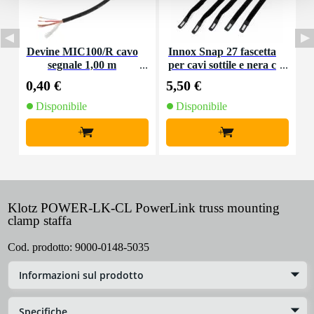
Devine MIC100/R cavo
Innox Snap 27 fascetta
I
segnale 1,00 m
per cavi sottile e nera c
on chiusure a strappo
0,40 €
5,50 €
7
(10 pezzi)
Disponibile
Disponibile
+
+
Klotz POWER-LK-CL PowerLink truss mounting
clamp staffa
Cod. prodotto:
9000-0148-5035
Informazioni sul prodotto
Specifiche