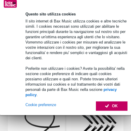
Informazioni sul prodotto
Questo sito utilizza cookies
Tipo: staffa di montaggio per tralicci PowerLink
Il sito internet di Bax Music utilizza cookies e altre tecniche
Materiale: plastica, Ultramid C3U
simili. I cookies necessari sono utilizzati per abilitare le
Colore: nero
funzioni principali durante la navigazione sul nostro sito per
garantire un'ottima esperienza agli utenti che lo visitano.
Specifiche complete
Vorremmo utilizzare i cookies per misurare ed analizzare le
vostre interazioni con il nostro sito, per migliorare la sua
Vedi anche (3)
funzionalita' e rendere piu' semplici e vantaggiosi gli acquisti
dei clienti.
Preferite non utilizzare i cookies? Avete la possibilita' nella
sezione cookie preferenze di indicare quali cookies
possiamo utilizzare e quali non. Potete trovare ulteriori
informazioni sui cookies e sul trattamento dei vostri dati
Accessori (12)
personali da parte di Bax Music nella sezione
privacy
policy
.
Cookie preferenze
OK