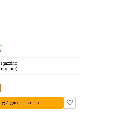
le
ì
magazzino
fornitore)
Aggiungi al carrello