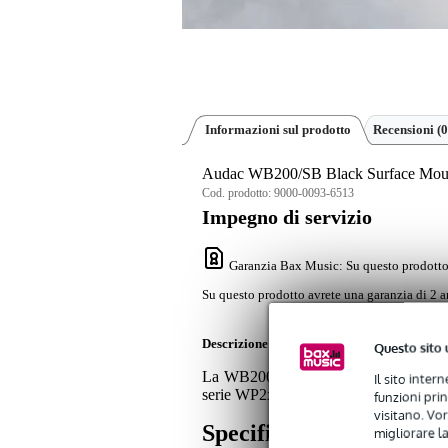
Informazioni sul prodotto
Recensioni
(0
Audac WB200/SB Black Surface Mou
Cod. prodotto:
9000-0093-6513
Impegno di servizio
Garanzia Bax Music
: Su questo prodotto
Su questo prodotto avrete una garanzia di 2 a
Descrizione
Questo sito 
La WB200/SB di Audac è una scatola pe
Il sito inter
serie WP2xx e DWP. È realizzata in plas
funzioni pri
visitano. Vor
Specifiche
migliorare la