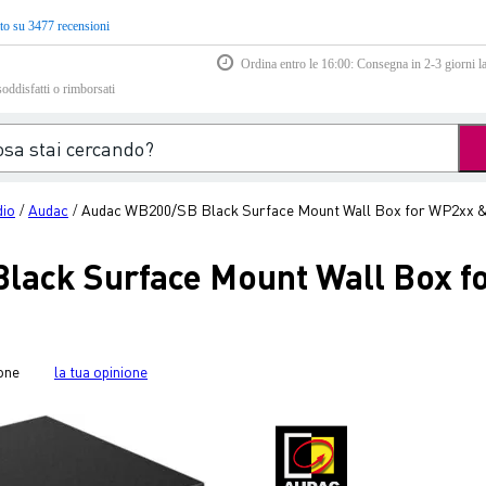
to su 3477 recensioni
Ordina entro le 16:00: Consegna in 2-3 giorni la
soddisfatti o rimborsati
dio
Audac
Audac WB200/SB Black Surface Mount Wall Box for WP2xx 
/
/
lack Surface Mount Wall Box 
one
la tua opinione