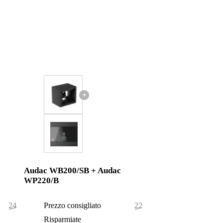
+
Audac WB200/SB + Audac
WP220/B
248,20 €
Prezzo consigliato
220,20 €
2,20 €
Risparmiate
2,20 €