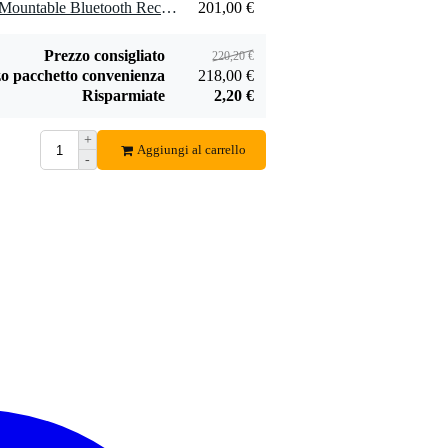
1 x Audac WP220/B Wall-Mountable Bluetooth Receiver for Audac Hardware
201,00 €
Prezzo consigliato
220,20 €
o pacchetto convenienza
218,00 €
Risparmiate
2,20 €
+
Aggiungi al carrello
-