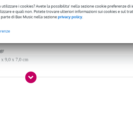
 utilizzare i cookies? Avete la possibilita' nella sezione cookie preferenze di 
izzare e quali non. Potete trovare ulteriori informazioni sui cookies e sul tra
 parte di Bax Music nella sezione
privacy policy
.
 specified
loggiamento e montaggio
erenze
gr
 x 9,0 x 7,0 cm
ie
dac serie WP2xx e DWP