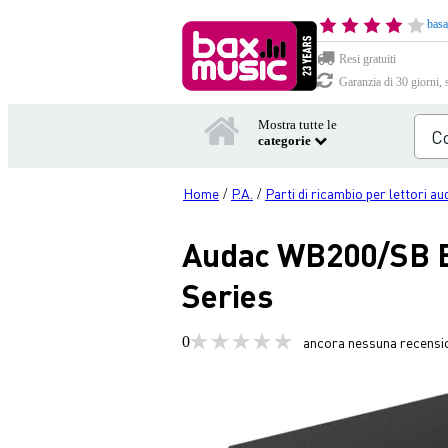
basa
Resi gratuiti
Garanzia di 30 giorni, 
Mostra tutte le
categorie
Home
P.A.
Parti di ricambio per lettori au
/
/
Audac WB200/SB B
Series
0
ancora nessuna recensi