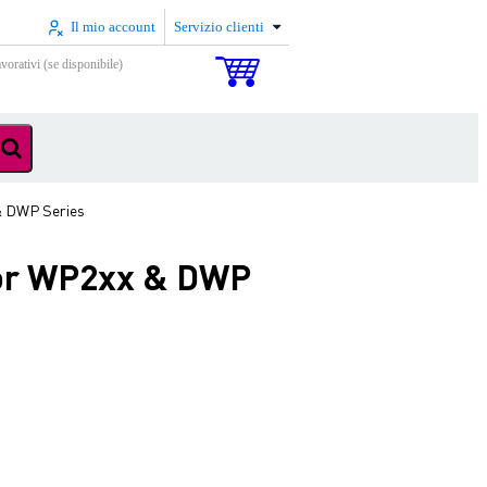
Il mio account
Servizio clienti
vorativi (se disponibile)
& DWP Series
for WP2xx & DWP