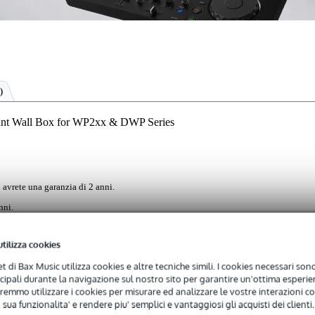
)
nt Wall Box for WP2xx & DWP Series
 avrete una garanzia di 2 anni.
nni.
utilizza cookies
r il montaggio a superficie destinata ai pannelli a parete Audac dell
net di Bax Music utilizza cookies e altre tecniche simili. I cookies necessari sono 
tica e questa variante è disponibile in nero.
ncipali durante la navigazione sul nostro sito per garantire un'ottima esperien
remmo utilizzare i cookies per misurare ed analizzare le vostre interazioni con
 sua funzionalita' e rendere piu' semplici e vantaggiosi gli acquisti dei clienti.