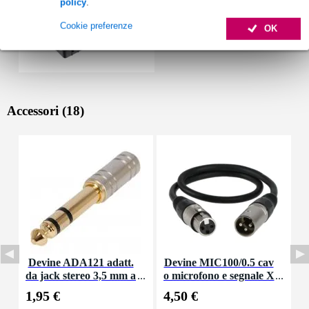
policy
.
Cookie preferenze
OK
Accessori (18)
Devine ADA121 adatt.
Devine MIC100/0.5 cav
I
da jack stereo 3,5 mm a
o microfono e segnale X
p
jack stereo 6,35 mm
LR 0,5 m
1,95 €
4,50 €
5