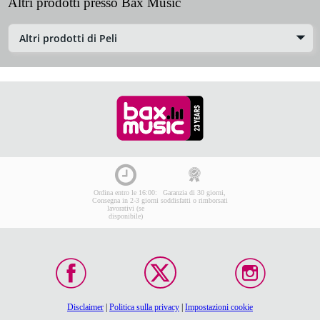
Altri prodotti presso Bax Music
Altri prodotti di Peli
Ordina entro le 16:00:
Garanzia di 30 giorni,
Consegna in 2-3 giorni
soddisfatti o rimborsati
lavorativi (se
disponibile)
Disclaimer
|
Politica sulla privacy
|
Impostazioni cookie